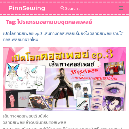
PinnSewing
Categories
Tag:
โปรแกรมออกแบบชุดคอสเพลย์
เปิดโลกคอสเพลย์ ep.3 เส้นทางคอสเพลย์เริ่มยังไง วิธีคอสเพลย์ รายได้
Blog
คอสเพลย์มาจากไหน
Sewing Pattern
เส้นทางคอสเพลยเริ่มยังไง
วิธีคอสเพลย์ ลำดับขั้นตอนคอสเพลย์
ชุดคอสเพลย์มาจากไหนได้บ้า แพทเทิร์นชุดคอสเพลย์ พร็อพคอสเพลย์