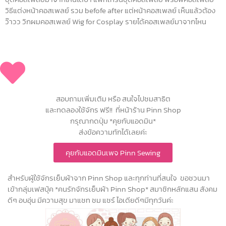
วิธีแต่งหน้าคอสเพลย์ รวม befofe after แต่หน้าคอสเพลย์ เห็นแล้วต้อง
ว๊าวว วิกผมคอสเพลย์ Wig for Cosplay รายได้คอสเพลย์มาจากไหน
สอบถามเพิ่มเติม หรือ สนใจไปชมสาธิต
และทดลองใช้จักร ฟรี!! ที่หน้าร้าน Pinn Shop
กรุณากดปุ่ม *คุยกับแอดมิน*
ส่งข้อความทักได้เลยค่ะ
คุยกับแอดมินเพจ Pinn Sewing
สำหรับผู้ใช้จักรเย็บผ้าจาก Pinn Shop และทุกท่านที่สนใจ ขอชวนมา
เข้ากลุ่มเฟสบุ้ค *คนรักจักรเย็บผ้า Pinn Shop* สมาชิกหลักแสน สังคม
ดีๆ อบอุ่น มีความสุข มาแชท ชม แชร์ ไอเดียดีๆมีทุกวันค่ะ