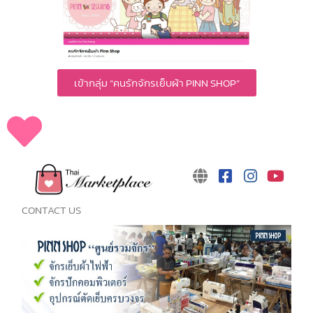
เข้ากลุ่ม “คนรักจักรเย็บผ้า PINN SHOP”
CONTACT US