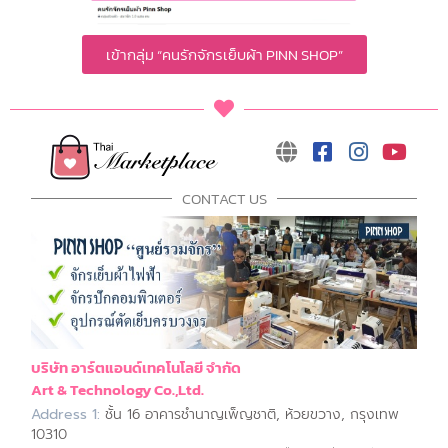
เข้ากลุ่ม “คนรักจักรเย็บผ้า PINN SHOP”
CONTACT US
บริษัท อาร์ตแอนด์เทคโนโลยี จำกัด
Art & Technology Co.,Ltd.
Address 1:
ชั้น 16 อาคารชำนาญเพ็ญชาติ, ห้วยขวาง, กรุงเทพ
10310