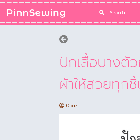
PinnSewing
ปักเสื้อบางตั
ผ้าให้สวยทุกชิ้
Ounz