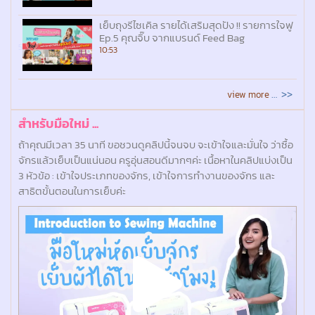
เย็บถุงรีไซเคิล รายได้เสริมสุดปัง !! รายการใจฟู
Ep.5 คุณจิ๊บ จากแบรนด์ Feed Bag
5
10:53
… >>
view more
สำหรับมือใหม่ ...
ถ้าคุณมีเวลา 35 นาที ขอชวนดูคลิปนี้จนจบ จะเข้าใจและมั่นใจ ว่าซื้อ
จักรแล้วเย็บเป็นแน่นอน ครูอุ่นสอนดีมากๆค่ะ เนื้อหาในคลิปแบ่งเป็น
3 หัวข้อ : เข้าใจประเภทของจักร, เข้าใจการทำงานของจักร และ
สาธิตขั้นตอนในการเย็บค่ะ