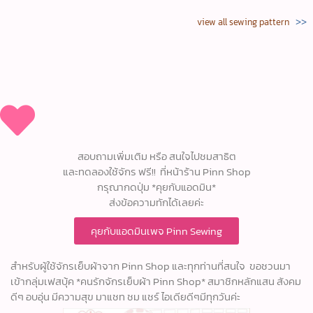
>>
view all sewing pattern
สอบถามเพิ่มเติม หรือ สนใจไปชมสาธิต
และทดลองใช้จักร ฟรี!! ที่หน้าร้าน Pinn Shop
กรุณากดปุ่ม *คุยกับแอดมิน*
ส่งข้อความทักได้เลยค่ะ
คุยกับแอดมินเพจ Pinn Sewing
สำหรับผู้ใช้จักรเย็บผ้าจาก Pinn Shop และทุกท่านที่สนใจ ขอชวนมา
เข้ากลุ่มเฟสบุ้ค *คนรักจักรเย็บผ้า Pinn Shop* สมาชิกหลักแสน สังคม
ดีๆ อบอุ่น มีความสุข มาแชท ชม แชร์ ไอเดียดีๆมีทุกวันค่ะ