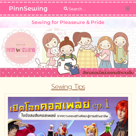
PinnSewing
Categories
Sewing for Pleaseure & Pride
Blog
Sewing Pattern
Sewing Tips