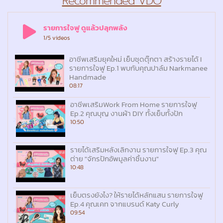
Recommended VDO
รายการใจฟู ดูแล้วปลุกพลัง
1
/5
videos
อาชีพเสริมยุคใหม่ เย็บชุดตุ๊กตา สร้างรายได้ I
รายการใจฟู Ep.1 พบกับคุณปาล์ม Narkmanee
1
Handmade
08:17
อาชีพเสริมWork From Home รายการใจฟู
Ep.2 คุณบุญ งานผ้า DIY ทั้งเย็บทั้งปัก
2
10:50
รายได้เสริมหลังเลิกงาน รายการใจฟู Ep.3 คุณ
ต่าย "จักรปักอัพมูลค่าชิ้นงาน"
3
10:48
เย็บตรงยังไง? ให้รายได้หลักแสน รายการใจฟู
Ep.4 คุณเคท จากแบรนด์ Katy Curly
4
09:54