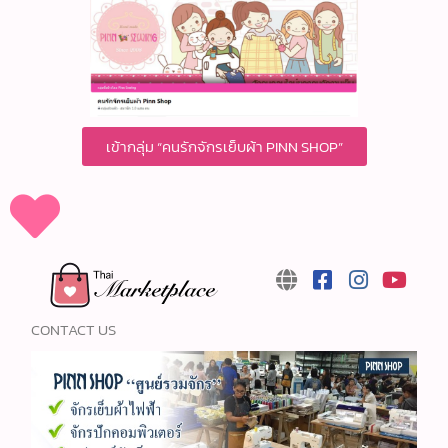
เข้ากลุ่ม “คนรักจักรเย็บผ้า PINN SHOP”
CONTACT US