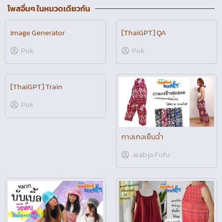
โพสอื่นๆ ในหมวดเดียวกัน
Image Generator
[ThaiGPT] QA
Pok
Pok
[ThaiGPT] Train
Pok
กางเกงเย็นฉ่ำ
Jeabja Fufu
หมวกฉ่ำๆ ภิญญ์ช็อป ภิญญ์
ฉ่ำ
Jeabja Fufu