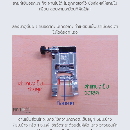
ลายที่เย็บออกมา ก็จะผ่านไปได้ ไม่ถูกกดเอาไว้ ซึ่งส่งผลให้ลายไม่
เพี้ยน สวยงามเหมือนที่คิดไว้ค่ะ
ลองมาดูตีนผี J กันชัดๆค่ะ มีไกด์ให้ค่ะ ทำให้ตอนเย็บเราไม่ต้องเดา
ไม่ได้ต้องกะเอง
งานเย็บส่วนใหญ่มักจะใช้ความกว้างตะเข็บอยู่ที่ 5มม.บ้าง
7มม.บ้าง หรือ 1 ซม.ค่ะ วิธีวัดระยะด้วยตีนผีคือ เราจะวางขอบผ้า