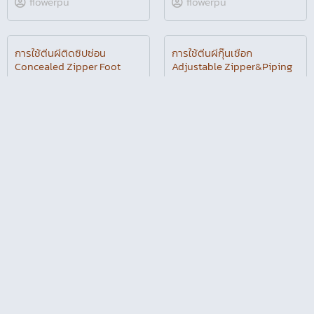
การใช้ตีนผีเย็บหนังเย็บ
การใช้ตีนผีม้วนริมกลม Picot
พลาสติก Non Stick Foot
Foot
flowerpu
flowerpu
วิธีใช้ตีนผีมีร่องวัดระยะ
การใช้ตีนผีแบบใส Clear View
Straight Stitch Foot
Foot