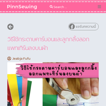
PinnSewing
Categories
แชร์บทความนี้
Blog
วิธีใช้กระดาษคาร์บอนและลูกกลิ้งลอก
Sewing Pattern
แพทเทิร์นลงบนผ้า
Jeabja Fufu