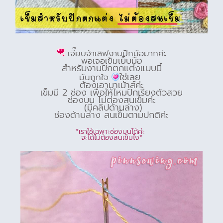
เจี๊ยบจ้าเลิฟงานปักมือมากค่ะ
เย็บมือ
พอเจอเข็ม
สำหรับงานปักตกแต่งแบบนี้
ใช่เลย
มันถูกใจ
ต้องเอามาเม้าส์ค่ะ
เข็มมี 2 ช่อง เพื่อให้ไหมปักเรียงตัวสวย
ช่องบน ไม่ต่องสนเข็มค่ะ
(มีคลิปด้านล่าง)
ช่องด้านล่าง สนเข็มตามปกติค่ะ
*เราใช้เฉพาะช่องบนได้ค่ะ
จะได้ไม่ต้องสนเข็มไง*