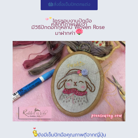
สั่งซื้อเข็มปักตกแต่ง
ใครชอบงานปักมือ
คลิกที่ภาพเลยจ้า
มีวิธีปักดอกกุหลาบ Woven Rose
มาฝากค่า
ยังมีเข็มปักมือคุณภาพดีจากญี่ปุ่น