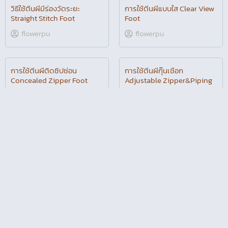
Foot
Jeabja Fufu
Jeabja Fufu
การใช้ตีนผีเย็บหนังเย็บ
การใช้ตีนผีม้วนริมกลม Picot
พลาสติก Non Stick Foot
Foot
flowerpu
flowerpu