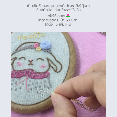
เป็นเข็มหัวทองคุณภาพดี สัญชาติญี่ปุ่นค่ะ
จับถนัดมือ เจี๊ยบจ้าลองใช้แล้ว
เทใจให้เลยค่ะ
ราดาสบายกระเป๋า 59 บาท
ได้ตั้ง 5 เล่มแหน่ะ