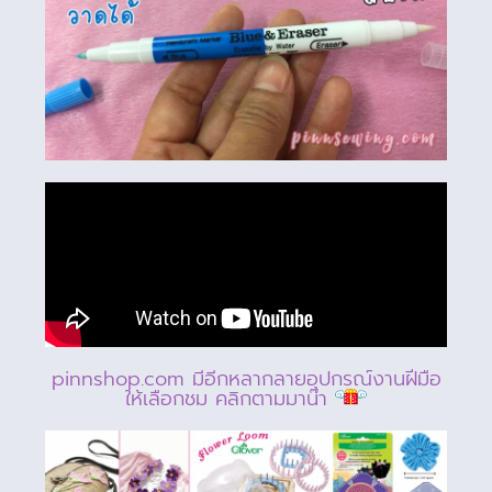
pinnshop.com มีอีกหลากลายอุปกรณ์งานฝีมือ
ให้เลือกชม
คลิกตามมาน๊า