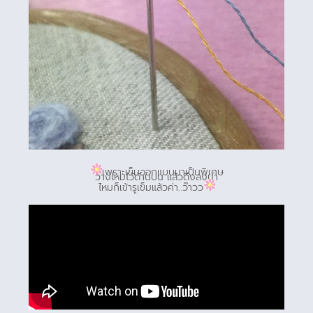
เพราะเข็มออกแบบมาเป็นพิเศษ
วางไหมไว้ด้านบน แล้วดึงลงมา
ไหมก็เข้ารูเข็มแล้วค่า..ว๊าวว