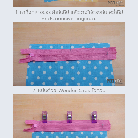
1. หากึ่งกลางของผ้ากับซิป แล้ววางให้ตรงกัน คว่ำซิป
ลงประกบกับผ้าด้านถูกนะคะ
2. หนีบด้วย Wonder Clips ไว้ก่อน