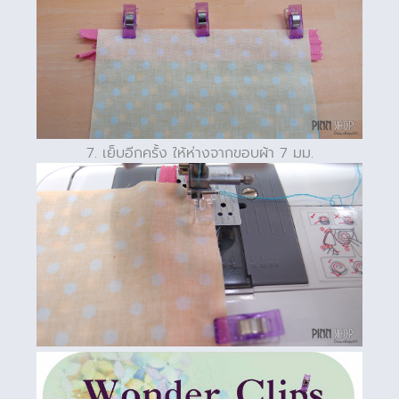
7. เย็บอีกครั้ง ให้ห่างจากขอบผ้า 7 มม.