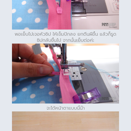
พอเย็บไปเจอหัวซิป ให้เข็มปักลง ยกตีนผีขึ้น แล้วก็รูด
ซิปกลับขึ้นไป จากนั้นเย็บต่อค่ะ
จะได้หน้าตาแบบนี้น๊า