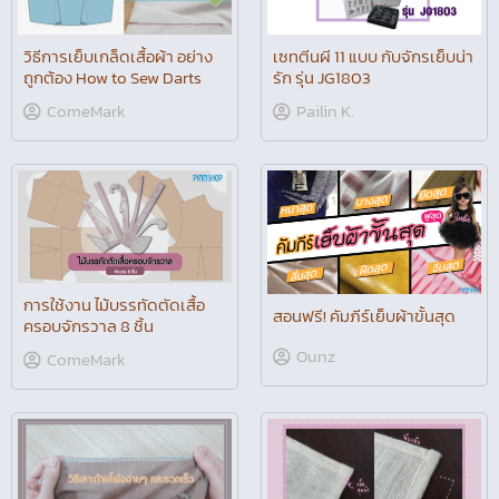
วิธีการเย็บเกล็ดเสื้อผ้า อย่าง
เซทตีนผี 11 แบบ กับจักรเย็บน่า
ถูกต้อง How to Sew Darts
รัก รุ่น JG1803
ComeMark
Pailin K.
การใช้งาน ไม้บรรทัดตัดเสื้อ
สอนฟรี! คัมภีร์เย็บผ้าขั้นสุด
ครอบจักรวาล 8 ชิ้น
Ounz
ComeMark