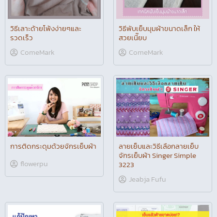
วิธีเลาะด้ายโพ้งง่ายๆและ
วิธีพับเย็บมุมผ้าขนาดเล็ก ให้
รวดเร็ว
สวยเนี๊ยบ
ComeMark
ComeMark
การติดกระดุมด้วยจักรเย็บผ้า
ลายเย็บและวิธีเลือกลายเย็บ
จักรเย็บผ้า Singer Simple
flowerpu
3223
Jeabja Fufu