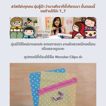
สวัสดีค่ะทุกคน อุ่นรู้น๊า ว่าบางทีเราก็ขี้เกียจเนา ขั้นตอนนี้
ขอข้ามได้ป่ะ T_T
อุ่นมีวิธีใหม่มาบอกค่ะ แทนการเนา งานยังสวยเป๊ะเหมือน
เดิมลองดูนะคะ
อุปกรณ์ที่ต้องใช้คือ Wonder Clips ค่ะ