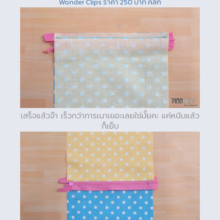
Wonder Clips ราคา 250 บาท คลิก
เสร็จแล้วจ๊า เร็วกว่าการเนาเยอะเลยใช่มั๊ยคะ แค่หนีบแล้ว
ก็เย็บ