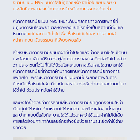
อนามัยแบบ N95 นั้นถ้าใส่ไม่ถูกวิธีหรือเอามือไปขยับบ่อย ๆ
ประสิทธิภาพอาจจะต่ำกว่าการใส่หน้ากากธรรมดาด้วยซ้ำ
หน้ากากอนามัยแบบ N95 เหมาะกับบุคลากรทางการแพทย์ที่
ปฏิบัติการในโรงพยาบาลหรือห้องแยกโรคซึ่งเป็นสถานที่ที่มีเชื้อ
โรคมาก
แต่ในสถานที่ทั่วไป ซึ่งเชื้อโรคไม่ได้เยอะ การสวมใส่
หน้ากากอนามัยธรรมดาก็เพียงพอแล้ว
สำหรับหน้ากากอนามัยชนิดผ้าที่นำไปซักแล้วนำกลับมาใช้ใหม่ได้นั้น
นพ.โสภณ เอี่ยมศิริถาวร ผู้อำนวยการกองโรคติดต่อทั่วไป กล่าว
ว่า ประชาชนทั่วไปที่ไม่ได้ป่วยโรคระบบทางเดินหายใจสามารถใช้
หน้ากากอนามัยที่ทำจากผ้ามาทดแทนหน้ากากอนามัยทางการ
แพทย์ได้ เพราะหน้ากากอนามัยแบบผ้ามีประสิทธิภาพในการ
ป้องกันเชื้อโรคได้เช่นเดียวกันและสามารถซักทำความสะอาดนำมา
ใช้ซ้ำได้ ช่วยประหยัดค่าใช้จ่าย
และยังได้ย้ำด้วยว่าการสวมใส่หน้ากากอนามัยที่ถูกต้องนั้นให้นำ
ด้านนุ่มไว้ข้างใน ด้านหยาบไว้ข้างนอก และต้องใส่คลุมทั้งจมูก
และปาก แบบนี้แล้วก็สะบายใจได้แล้วนะคะว่าใช้แบบผ้าก็ไม่ได้เสีย
หายแล้วยังมีค่าเท่ากันเลยอีกอย่างยังช่วยเราประหยัดค่าใช้จ่าย
อีกด้วย