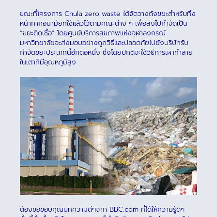
ขณะที่โครงการ Chula zero waste ได้จัดวางถังขยะสำหรับทิ้ง
หน้ากากอนามัยที่ใช้แล้วไว้ตามคณะต่าง ๆ เพื่อส่งไปกำจัดเป็น
“ขยะติดเชื้อ” โดยศูนย์บริการสุขภาพแห่งจุฬาลงกรณ์
มหาวิทยาลัยจะส่งมอบอย่างถูกวิธีและปลอดภัยไปยังบริษัทรับ
กำจัดขยะประเภทนี้อีกต่อหนึ่ง ซึ่งโดยปกติจะใช้วิธีการเผาทำลาย
ในเตาที่มีอุณหภูมิสูง
ต้องขอขอบคุณบทความดีๆจาก BBC.com ที่ได้ให้ความรู้ดีๆ