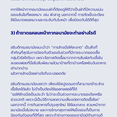
หากใช้หน้ากากอนามัยแบบผ้าก็ต้องดูให้ดีว่าเป็นผ้าที่มีความแน่น
ของเส้นใยที่พอเหมาะ เช่น ผ้าสาลู นอกจากนี้ การตัดเย็บจะต้อง
ให้มีขนาดพอเหมาะและกระชับกับใบหน้า เพื่อป้องกันได้ดีที่สุด
3) ถ้าขาดแคลนหน้ากากอนามัยจะทำอย่างไรดี
อธิบดีกรมอนามัยแนะนำว่า “การล้างมือให้สะอาด” เป็นสิ่งที่
สำคัญที่สุดในการป้องกันตัวเองในช่วงที่มีการระบาดของเชื้อ
กลุ่มไวรัสโคโรนา เพราะโอกาสติดเชื้อมาจากการสัมผัสกับเชื้อใน
ละอองฝอยที่มือไปสัมผัสมาแล้วมาป้ายที่ตาบ้างหรือหยิบจับอาหาร
เข้าปากบ้าง
แล้วการล้างมืออย่างไรถึงจะปลอดภัย
อธิบดีกรมอนามัยบอกว่า เพียงใช้สบู่ธรรมดาก็สามารถชำระล้าง
เชื้อโรคได้แล้ว ไม่จำเป็นต้องใช้แอลกอฮอล์ก็ได้
“ขอให้ล้างมือเป็นประจำ ไม่ว่าจะเป็นช่วงการระบาดของโรคหรือ
ช่วงปกติ เพราะนี่เป็นวิธีการลดความเสี่ยงต่อการติดเชื้อโรค”
นอกจากนี้ การกินอาหารที่ปรุงสุกใหม่ ใช้ช้อนกลาง สวมหน้ากาก
อนามัยเมื่อไม่สบาย และการรักษาสุขภาพให้แข็งแรงก็เป็นการ
ป้องกันตัวเองที่ดีที่สุด เพราะถ้าร่างกายของเรามีภูมิต้านทานดี