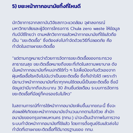
5) ขยะหน้ากากอนามัยทิ้งที่ไหนดี
นักวิชาการจากสถาบันวิจัยสภาวะแวดล้อม จุฬาลงกรณ์
มหาวิทยาลัยและผู้จัดการโครงการ Chula zero waste ให้ข้อมูล
กับบีบีซีไทยว่า ตามหลักวิชาการแล้วหน้ากากอนามัยที่ใช้แล้วถือ
เป็น “ขยะติดเชื้อ” ซึ่งต้องส่งไปกำจัดด้วยวิธีที่ปลอดภัย คือ
กำจัดในเตาเผาขยะติดเชื้อ
“แต่ตามกฎหมายว่าด้วยการจัดการขยะติดเชื้อของกระทรวง
สาธารณสุข ขยะติดเชื้อหมายถึงขยะที่เกิดในสถานพยาบาล ดัง
นั้นหน้ากากอนามัยที่คนปกติใช้ทั่ว ๆ ไปเพื่อป้องกันตัวเองจาก
ฝุ่นหรือเชื้อโรคจึงไม่นับว่าเป็นขยะติดเชื้อ ซึ่งก็เข้าใจได้ เพราะถ้า
นิยามว่าหน้ากากอนามัยที่เราทุกคนใช้ตอนนี้เป็นขยะติดเชื้อ ซึ่งมี
ข้อมูลว่ามีมากถึงประมาณ 30 ล้านชิ้นต่อเดือน ระบบการจัดการ
ขยะติดเชื้อที่มีอยู่ก็คงรองรับไม่ไหว”
ในสถานการณ์ที่การใช้หน้ากากอนามัยเพิ่มขึ้นมากขณะนี้ ซึ่งจะ
ส่งผลให้เกิดขยะหน้ากากอนามัยจำนวนมากตามไปด้วย สำนัก
อนามัยของกรุงเทพมหานคร (กทม.) น่าจะเป็นเจ้าภาพในการวาง
ระบบกำจัดหน้ากากอนามัยที่ใช้แล้ว โดยการตั้งศูนย์รับแล้วส่งไป
กำจัดที่เตาเผาขยะติดเชื้อที่ได้มาตรฐานของ กทม.