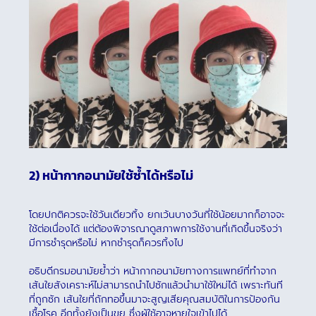
2) หน้ากากอนามัยใช้ซ้ำได้หรือไม่
โดยปกติควรจะใช้วันเดียวทิ้ง ยกเว้นบางวันที่ใช้น้อยมากก็อาจจะ
ใช้ต่อเนื่องได้ แต่ต้องพิจารณาดูสภาพการใช้งานที่เกิดขึ้นจริงว่า
มีการชำรุดหรือไม่ หากชำรุดก็ควรทิ้งไป
อธิบดีกรมอนามัยย้ำว่า หน้ากากอนามัยทางการแพทย์ที่ทำจาก
เส้นใยสังเคราะห์ไม่สามารถนำไปซักแล้วนำมาใช้ใหม่ได้ เพราะทันที
ที่ถูกซัก เส้นใยที่ถักทอขึ้นมาจะสูญเสียคุณสมบัติในการป้องกัน
เชื้อโรค อีกทั้งยังเป็นขุย ซึ่งผู้ใช้อาจหายใจเข้าไปได้