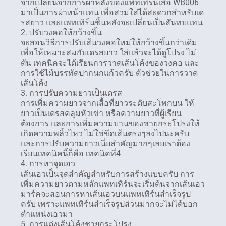
จากเปลี่ยนจากการผ่าหลังของแพทเทิร์นเสื้อ WB006
มาเป็นการผ่าหน้าแทน เพื่อสวมใส่ได้สะดวกสำหรับเด
รสยาว และแพทเทิร์นชิ้นหลังจะเปลี่ยนเป็นสันทบแทน
2. ปรับวงคอให้กว้างขึ้น
จะสอนวิธีการปรับเส้นวงคอใหม่ให้กว้างขึ้นกว่าเดิม
เพื่อให้เหมาะสมกับเดรสยาว ใส่แล้วจะได้ดูโปรง ไม่
ตัน เทคนิคจะได้เรียนการวาดเส้นโค้งของวงคอ และ
การใช้ไม้บรรทัดปากนกแก้วครับ ตัวช่วยในการวาด
เส้นโค้ง
3. การปรับความยาวเป็นเดรส
การเพิ่มความยาวจากเสื้อที่ยาวระดับสะโพกบน ให้
ยาวเป็นเดรสคลุมหัวเข่า หรือความยาวที่ผู้เรียน
ต้องการ และการเพิ่มความบานของชายกระโปรงให้
เกิดความพลิ้วไหว ไม่ใช่ขีดเส้นตรงๆลงไปนะครับ
และการปรับความยาวเนี่ยสำคัญมากๆเลยเราต้อง
เรียนเทคนิคนี้ก็คือ เทคนิคที่4
4. การหาจุดเอว
เส้นเอวเป็นจุดสำคัญสำหรับการสร้างแบบครับ การ
เพิ่มความยาวตามหลักแพทเทิร์นจะเริ่มต้นจากเส้นเอว
มาร์คจะสอนการหาเส้นเอวบนแพทเทิร์นสำเร็จรูป
ครับ เพราะแพทเทิร์นสำเร็จรูปส่วนมากจะไม่ได้บอก
ตำแหน่งเอวมา
5. การแต่งเส้นโค้งชายกระโปรง