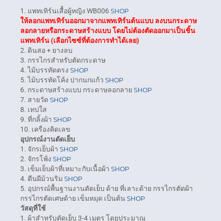
SHOP
1. แพทเทิร์นเสื้อผู้หญิง WB006
ให้ลอกแพทเทิร์นออกมาจากแพทเทิร์นต้นแบบ ลงบนกระดาษ
ลอกลายหรือกระดาษสร้างแบบ โดยไม่ต้องตัดออกมาเป็นชิ้น
แพทเทิร์น (เลือกไซซ์ที่ต้องการทำได้เลย)
2. ดินสอ + ยางลบ
3. กรรไกรสำหรับตัดกระดาษ
SHOP
4. ไม้บรรทัดตรง
SHOP
5. ไม้บรรทัดโค้ง ปากนกแก้ว
SHOP
6. กระดาษสร้างแบบ กระดาษลอกลาย
SHOP
7. สายวัด
8. เทปใส
SHOP
9. ที่กลิ้งผ้า
10. เครื่องคิดเลข
อุปกรณ์งานตัดเย็บ
SHOP
1. จักรเย็บผ้า
SHOP
2. จักรโพ้ง
SHOP
3. เข็มเย็บผ้าที่เหมาะกับเนื้อผ้า
SHOP
4. ตีนผีม้วนริม
5. อุปกรณ์พื้นฐานงานตัดเย็บ ด้าย ที่เลาะด้าย กรรไกรตัดผ้า
SHOP
กรรไกรตัดเศษด้าย เข็มหมุด เป็นต้น
วัสดุที่ใช้
1. ผ้าสำหรับตัดเย็บ 3-4 เมตร โดยประมาณ