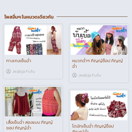
โพสอื่นๆ ในหมวดเดียวกัน
กางเกงเย็นฉ่ำ
หมวกฉ่ำๆ ภิญญ์ช็อป ภิญญ์
ฉ่ำ
Jeabja Fufu
Jeabja Fufu
เสื้อเย็นฉ่ำ สองแบบ ภิญญ์
โดนัทเย็นฉ่ำ ภิญญ์ช็อป
ชอป ภิญญ์ฉ่ำ
ภิญญ์ฉ่ำ