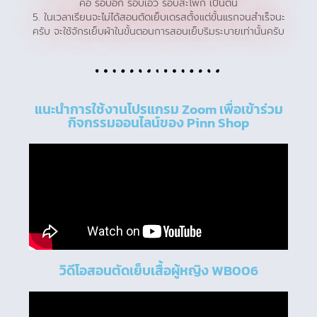
คอ รอบอก รอบเอว รอบสะโพก เป็นต้น
5. ในเวลาเรียนจะไม่ได้สอนตัดเย็บเดรสตั้งแต่ขั้นแรกจนสำเร็จนะ
ครับ จะใช้จักรเย็บผ้าในขั้นตอนการสอนเย็บริมระบายเท่านั้นครับ
แนะนำการใช้งานโปรแกรม Zoom เพื่อเข้าร่วม
กิจกรรมออนไลน์ของ Pinn Shop
วิดีโอสอนตัดเย็บเสื้อผู้หญิง WB006