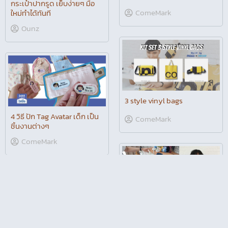
กระเป๋าปากรูด เย็บง่ายๆ มือ
ComeMark
ใหม่ทำได้ทันที
Ounz
3 style vinyl bags
4 วิธี ปัก Tag Avatar เด็ก เป็น
ComeMark
ชิ้นงานต่างๆ
ComeMark
ผ้าถัก จาก เครื่องถักไหมพรม
ไอเดียที่นำมาตกแต่งเสื้อผ้าได้