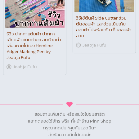
วิธีใช้ตีนผี Side Cutter ช่วย
ตัดขอบผ้า และช่วยเย็บเก็บ
ขอบผ้าไปพร้อมกัน เก็บขอบผ้า
รีวิว ปากกาแต้มผ้า ปากกา
สวย
เขียนผ้า แบบต่างๆ ลบด้วยน้ำ
Jeabja Fufu
เลือนหายได้เอง Hemline
Adger Marking Pen by
Jeabja Fufu
Jeabja Fufu
สอบถามเพิ่มเติม หรือ สนใจไปชมสาธิต
และทดลองใช้จักร ฟรี!! ที่หน้าร้าน Pinn Shop
กรุณากดปุ่ม *คุยกับแอดมิน*
ส่งข้อความทักได้เลยค่ะ