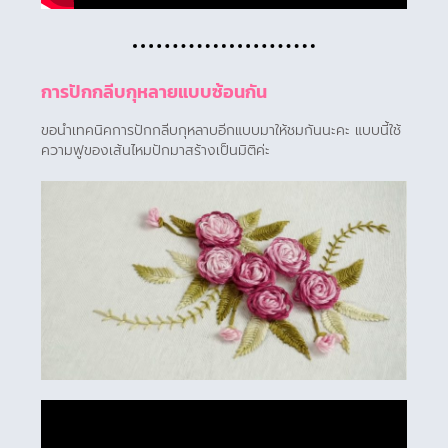
การปักกลีบกุหลายแบบซ้อนกัน
ขอนำเทคนิคการปักกลีบกุหลาบอีกแบบมาให้ชมกันนะคะ แบบนี้ใช้
ความฟูของเส้นไหมปักมาสร้างเป็นมิติค่ะ