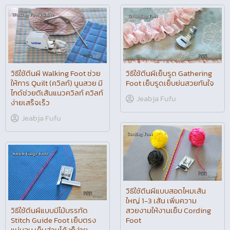
วิธีใช้ตีนผีเย็บรูด Gathering
วิธีใช้ตีนผี Walking Foot ช่วย
Foot เย็บรูดเย็บย่นสวยทันใจ
ให้การ Quilt (ควิลท์) นูนสวย มี
ไกด์ช่วยตีเส้นแนวควิลท์ ควิลท์
Jeabja Fufu
ง่ายเสร็จเร็ว
Jeabja Fufu
วิธีใช้ตีนผีแบบสอดไหมเส้น
ใหญ่ 1-3 เส้น เพิ่มความ
วิธีใช้ตีนผีแบบมีไม้บรรทัด
สวยงามให้งานเย็บ Cording
Stitch Guide Foot เย็บตรง
Foot
แน่นอน เย็บส่วนโค้งก็ง่าย