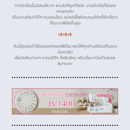
การปักมือนั้นมีสเน่ห์มาก ผ่านไปกี่ยุคกี่สมัย งานปักมือก็ไม่เคย
ห่างหายไป
เป็นงานศิลปะที่มีความอ่อนโยน แม้แต่เสื้อผ้าแบรนด์ดังก็ยังถือว่า
เป็นงานฝีมือขั้นสูง
วันนี้อุ่นขอนำวิธีของเหล่ายอดฝีมือมาแชร์ให้ทุกท่านได้ชมเป็นแรง
บันดาลใจ
เผื่อวันไหนว่างๆ อารมย์ดีๆ ก็หยิบไหม หยิบเข็มมานั่งทำเล่นเพ
ลินๆนะคะ