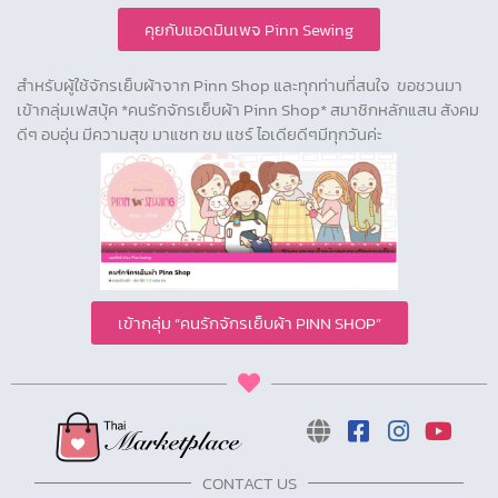
คุยกับแอดมินเพจ Pinn Sewing
สำหรับผู้ใช้จักรเย็บผ้าจาก Pinn Shop และทุกท่านที่สนใจ ขอชวนมา
เข้ากลุ่มเฟสบุ้ค *คนรักจักรเย็บผ้า Pinn Shop* สมาชิกหลักแสน สังคม
ดีๆ อบอุ่น มีความสุข มาแชท ชม แชร์ ไอเดียดีๆมีทุกวันค่ะ
เข้ากลุ่ม “คนรักจักรเย็บผ้า PINN SHOP”
CONTACT US