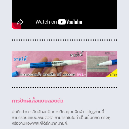
การปักผีเสื้อแบบลอยตัว
ปกติแล้วการปักมักจะเป็นการปักอยู่บนผืนผ้า แต่กูรูท่านนี้
สามารถปักแบบลอยตัวได้ สามารถในไปทำเป็นเข็มกลัด ต่างหู
หรืองานแอพพลิเค่ได้อีกมากมายค่ะ