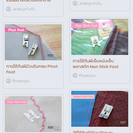
Jeabja Fufu
Jeabja Fufu
การใช้ตีนผีเย็บหนังเย็บ
การใช้ตีนผีม้วนริมกลม Picot
พลาสติก Non Stick Foot
Foot
flowerpu
flowerpu
วิธีใช้ตีนผีมีร่องวัดระยะ