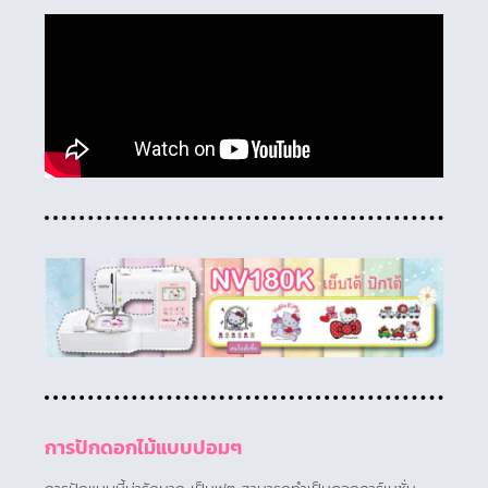
การปักดอกไม้แบบปอมๆ