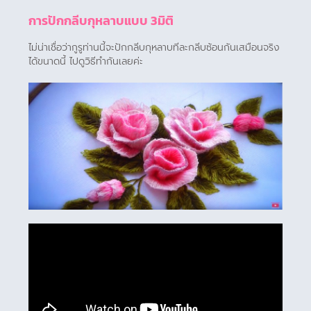
การปักกลีบกุหลาบแบบ 3มิติ
ไม่น่าเชื่อว่ากูรูท่านนี้จะปักกลีบกุหลาบทีละกลีบซ้อนกันเสมือนจริง
ได้ขนาดนี้ ไปดูวิธีทำกันเลยค่ะ