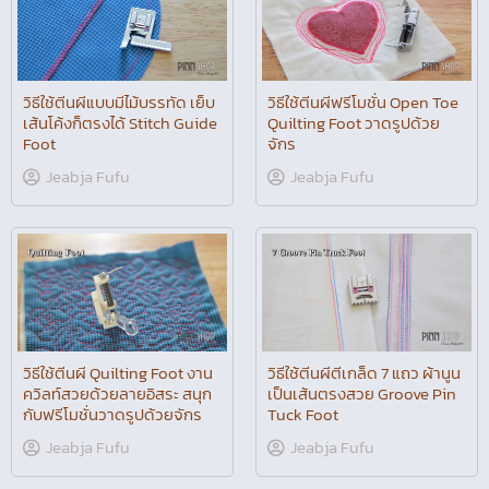
วิธีใช้ตีนผีฟรีโมชั่น Open Toe
วิธีใช้ตีนผีแบบมีไม้บรรทัด เย็บ
Quilting Foot วาดรูปด้วย
เส้นโค้งก็ตรงได้ Stitch Guide
จักร
Foot
Jeabja Fufu
Jeabja Fufu
วิธีใช้ตีนผี Quilting Foot งาน
วิธีใช้ตีนผีตีเกล็ด 7 แถว ผ้านูน
ควิลท์สวยด้วยลายอิสระ สนุก
เป็นเส้นตรงสวย Groove Pin
กับฟรีโมชั่นวาดรูปด้วยจักร
Tuck Foot
Jeabja Fufu
Jeabja Fufu