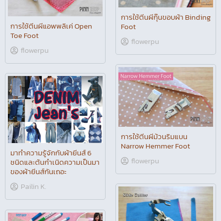
การใช้ตีนผีกุ๊นขอบผ้า Binding
การใช้ตีนผีแอพพลิเค่ Open
Foot
Toe Foot
flowerpu
flowerpu
การใช้ตีนผีม้วนริมแบน
Narrow Hemmer Foot
มาทำความรู้จักกับผ้ายีนส์ 6
flowerpu
ชนิดและต้นกำเนิดความเป็นมา
ของผ้ายีนส์กันเถอะ
Pailin K.