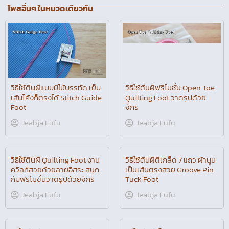
โพสอื่นๆ ในหมวดเดียวกัน
วิธีใช้ตีนผีฟรีโมชั่น Open Toe
วิธีใช้ตีนผีแบบมีไม้บรรทัด เย็บ
Quilting Foot วาดรูปด้วย
เส้นโค้งก็ตรงได้ Stitch Guide
จักร
Foot
Jeabja Fufu
Jeabja Fufu
วิธีใช้ตีนผี Quilting Foot งาน
วิธีใช้ตีนผีตีเกล็ด 7 แถว ผ้านูน
ควิลท์สวยด้วยลายอิสระ สนุก
เป็นเส้นตรงสวย Groove Pin