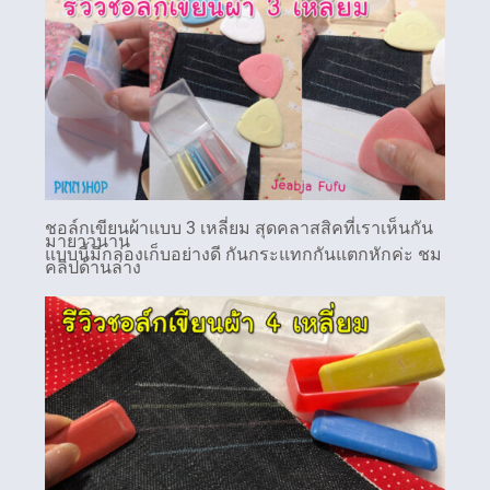
ชอล์กเขียนผ้าแบบ 3 เหลี่ยม สุดคลาสสิคที่เราเห็นกัน
มายาวนาน
แบบนี้มีกล่องเก็บอย่างดี กันกระแทกกันแตกหักค่ะ ชม
คลิปด้านล่าง