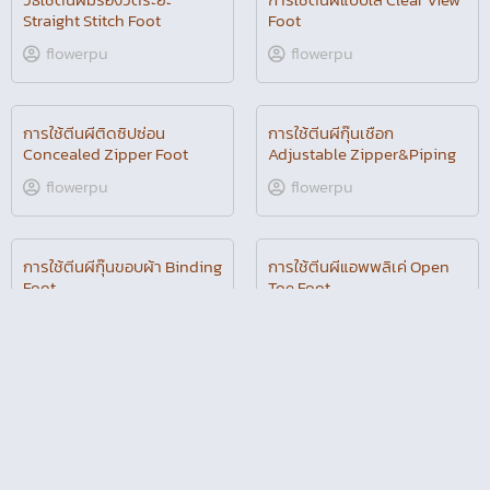
วิธีใช้ตีนผีแบบมีไม้บรรทัด
วิธีใช้ตีนผีแบบสอดไหมเส้น
Stitch Guide Foot เย็บตรง
ใหญ่ 1-3 เส้น เพิ่มความ
แน่นอน เย็บส่วนโค้งก็ง่าย
สวยงามให้งานเย็บ Cording
Foot
Jeabja Fufu
Jeabja Fufu
การใช้ตีนผีเย็บหนังเย็บ
การใช้ตีนผีม้วนริมกลม Picot
พลาสติก Non Stick Foot
Foot
flowerpu
flowerpu
วิธีใช้ตีนผีมีร่องวัดระยะ
การใช้ตีนผีแบบใส Clear View