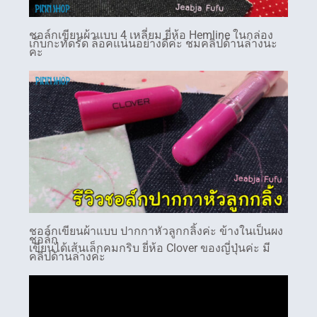
ชอล์กเขียนผ้าแบบ 4 เหลี่ยม ยี่ห้อ Hemline ในกล่อง
เก็บกะทัดรัด ล็อคแน่นอย่างดีค่ะ ชมคลิปด้านล่างนะ
คะ
ชอล์กเขียนผ้าแบบ ปากกาหัวลูกกลิ้งค่ะ ข้างในเป็นผง
ชอล์ก
เขียนได้เส้นเล็กคมกริบ ยี่ห้อ Clover ของญี่ปุ่นค่ะ มี
คลิปด้านล่างค่ะ