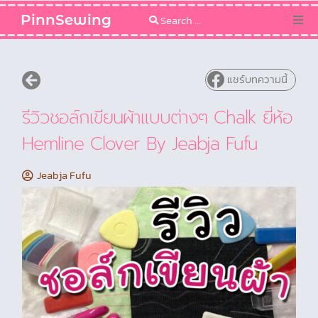
PinnSewing
Categories
แชร์บทความนี้
Blog
รีวิวชอล์กเขียนผ้าแบบต่างๆ Chalk ยี่ห้อ
Sewing Pattern
Hemline Clover By Jeabja Fufu
Jeabja Fufu