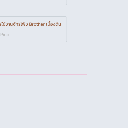
บยังไง!? เมื่อรังดุมทั้ง 2 ข้างไม่เท่า
!
Pinn
ีแก้ปัญหาเย็บไม่ติด หรือ ด้ายกระโดด
Pinn