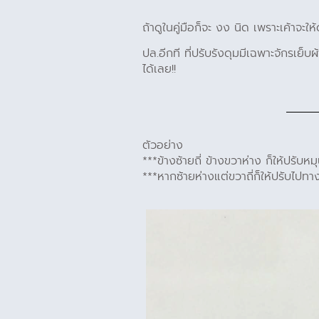
ถ้าดูในคู่มือก็จะ งง นิด เพราะเค้าจะให
ปล.อีกที ที่ปรับรังดุมมีเฉพาะจักรเย็บ
ได้เลย!!
ตัวอย่าง
***ข้างซ้ายถี่ ข้างขวาห่าง ก็ให้ปรับหม
***หากซ้ายห่างแต่ขวาถี่ก็ให้ปรับไปทาง