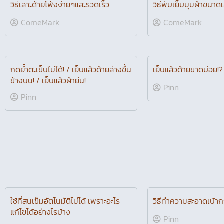
วิธีการเย็บเกล็ดเสื้อผ้า อย่างถูกต้อง
เซทตีนผี 11 แบบ กับจักร
How to Sew Darts
JG1803
ComeMark
Pailin K.
วิธีเลาะด้ายโพ้งง่ายๆและรวดเร็ว
วิธีพับเย็บมุมผ้าขนาดเ
ComeMark
ComeMark