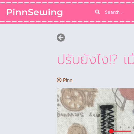
PinnSewing
ปรับยังไง!? เมื
Pinn