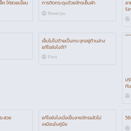
เย็บน่ารัก รุ่น
การใช้งาน ไม้บรรทัดตัดเสื้อครอบ
สอน
จักรวาล 8 ชิ้น
ComeMark
ล็ก ให้สวยเนี๊ยบ
การติดกระดุมด้วยจักรเย็บผ้า
ลาย
Si
flowerpu