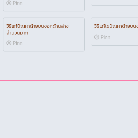
กดย้ำตะเข็บไม่ได้! / เย็บแล้วด้ายล่างขึ้น
เย็บแล้วด้ายขาดบ่อย!?
ข้างบน! / เย็บแล้วผ้าย่น!
Pinn
Pinn
ใช้ที่สนเข็มอัตโนมัติไม่ได้ เพราะอะไร
วิธีทำความสะอาดเบ้า
แก้ไขได้อย่างไรบ้าง
Pinn
Pinn