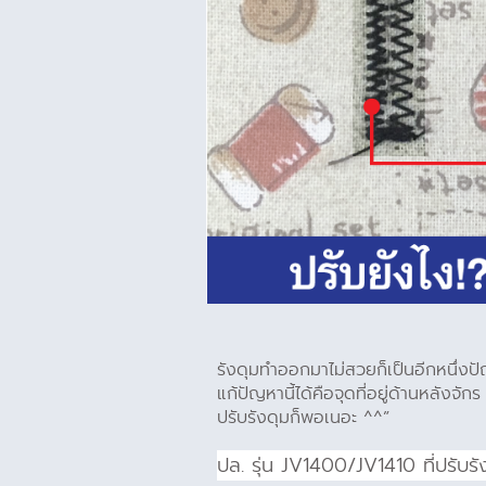
รังดุมทำออกมาไม่สวยก็เป็นอีกหนึ่งปัญ
แก้ปัญหานี้ได้คือจุดที่อยู่ด้านหลังจัก
ปรับรังดุมก็พอเนอะ ^^”
ปล. รุ่น JV1400/JV1410 ที่ปรับร