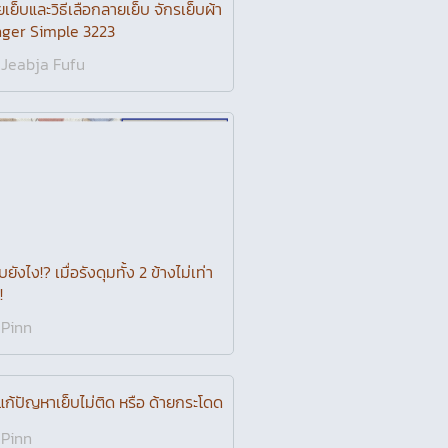
ฟรี! คัมภีร์เย็บผ้าขั้นสุด
Ounz
เย็บและวิธีเลือกลายเย็บ จักรเย็บผ้า
nger Simple 3223
Jeabja Fufu