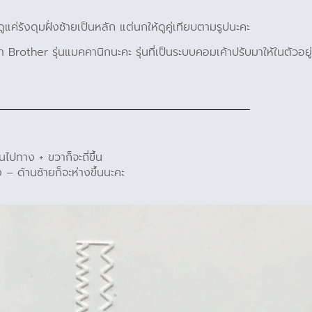
้ดูแค่รังดุมฝั่งซ้ายเป็นหลัก แต่นกให้ดูคู่เทียบตามรูปนะคะ
ผ้า Brother รุ่นแมคคานิกนะคะ รุ่นที่เป็นระบบคอมเค้าปรับมาให้ในตัวอยู
ุนไปทาง + ขวาก็จะถี่ขึ้น
 – ด้านซ้ายก็จะห่างขึ้นนะคะ