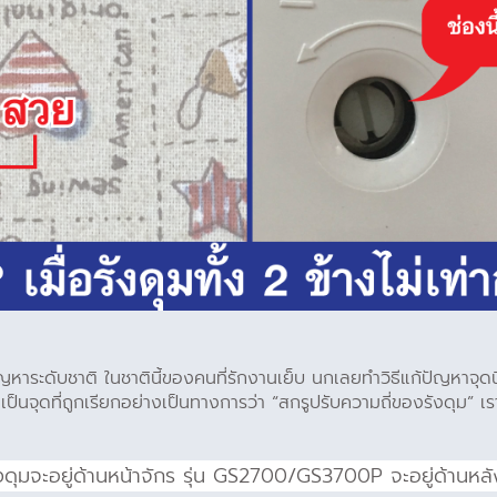
หาระดับชาติ ในชาตินี้ของคนที่รักงานเย็บ นกเลยทำวิธีแก้ปัญหาจุดนี้ใ
ร เป็นจุดที่ถูกเรียกอย่างเป็นทางการว่า “สกรูปรับความถี่ของรังดุม” เรา
ังดุมจะอยู่ด้านหน้าจักร รุ่น GS2700/GS3700P จะอยู่ด้านหล