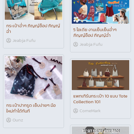
กระเป๋าฉ่ำๆ ภิญญ์ช็อป ภิญญ์
5 ไอเดีย งานเย็บเย็นฉ่ำๆ
ฉ่ำ
ภิญญ์ช็อป ภิญญ์ฉ่ำ
Jeabja Fufu
Jeabja Fufu
แพทเทิร์นกระเป๋า 10 แบบ Tote
Collection 101
กระเป๋าปากรูด เย็บง่ายๆ มือ
ComeMark
ใหม่ทำได้ทันที
Ounz