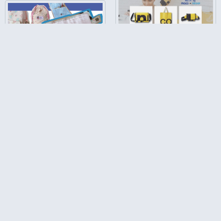
3 style vinyl bags
4 วิธี ปัก Tag Avatar เด็ก เป็น
ComeMark
ชิ้นงานต่างๆ
ComeMark
ผ้าถัก จาก เครื่องถักไหมพรม
ไอเดียที่นำมาตกแต่งเสื้อผ้าได้
ComeMark
How to ถุงผ้าโชว์ตะเข็บ
ComeMark