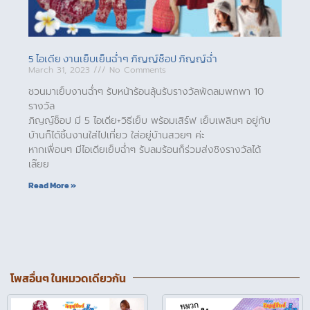
5 ไอเดีย งานเย็บเย็นฉ่ำๆ ภิญญ์ช็อป ภิญญ์ฉ่ำ
March 31, 2023
No Comments
ชวนมาเย็บงานฉ่ำๆ รับหน้าร้อนลุ้นรับรางวัลพัดลมพกพา 10
รางวัล
ภิญญ์ช็อป มี 5 ไอเดีย+วิธีเย็บ พร้อมเสิร์ฟ เย็บเพลินๆ อยู่กับ
บ้านก็ได้ชิ้นงานใส่ไปเที่ยว ใส่อยู่บ้านสวยๆ ค่ะ
หากเพื่อนๆ มีไอเดียเย็บฉ่ำๆ รับลมร้อนก็ร่วมส่งชิงรางวัลได้
เล๊ยย
Read More »
โพสอื่นๆ ในหมวดเดียวกัน