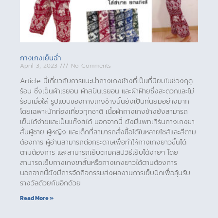
กางเกงเย็นฉ่ำ
April 3, 2023
No Comments
Article นี้เกี่ยวกับการแนะนำกางเกงช้างที่เป็นที่นิยมในช่วงฤดู
ร้อน ซึ่งเป็นผ้าเรยอน ผ้าสปันเรยอน และผ้าฝ้ายซึ่งสะดวกและไม่
ร้อนเมื่อใส่ รูปแบบของกางเกงช้างนั้นยังเป็นที่นิยมอย่างมาก
โดยเฉพาะนักท่องเที่ยวทุกชาติ เนื้อผ้ากางเกงช้างยังสามารถ
เย็บได้ง่ายและเป็นแก๊งส์ได้ นอกจากนี้ ยังมีแพทเทิร์นกางเกงขา
สั้นผู้ชาย ผู้หญิง และเด็กที่สามารถสั่งซื้อได้ในหลายไซส์และสีตาม
ต้องการ ผู้อ่านสามารถต่อกระดาษเพื่อทำให้กางเกงยาวขึ้นได้
ตามต้องการ และสามารถเย็บตามคลิปวิธีเย็บได้ง่ายๆ โดย
สามารถเย็บกางเกงขาสั้นหรือกางเกงยาวได้ตามต้องการ
นอกจากนี้ยังมีการจัดกิจกรรมส่งผลงานการเย็บปักเพื่อลุ้นรับ
รางวัลด้วยกันอีกด้วย
Read More »