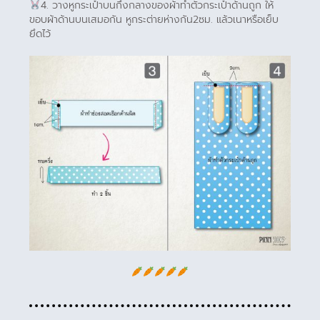
4. วางหูกระเป๋าบนกึ่งกลางของผ้าทำตัวกระเป๋าด้านถูก ให้
ขอบผ้าด้านบนเสมอกัน หูกระต่ายห่างกัน2ซม. แล้วเนาหรือเย็บ
ยึดไว้