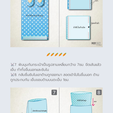
7. พับมุมก้นกระเป๋าเป็นรูปสามเหลี่ยมกว้าง 7ซม. ขีดเส้นแล้ว
เย็บ ทำทั้งชิ้นนอกและซับใน
8. กลับชิ้นซับในเอาด้านถูกออกมา สอดเข้าไปในชิ้นนอก ด้าน
ถูกประกบกัน เย็บขอบด้านบนตะเข็บ 1ซม.