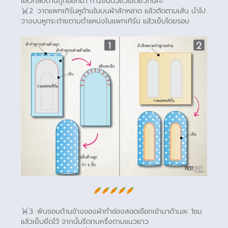
แล้วกลับด้านถูกออกมา ทำ2ชิ้นด้วยวิธีเดียวกันค่ะ
2. วาดแพทเทิร์นหูด้านในบนผ้าสักหลาด แล้วตัดตามเส้น นำไป
วางบนหูกระต่ายตามตำแหน่งในแพทเทิร์น แล้วเย็บโดยรอบ
3. พับขอบด้านข้างของผ้าทำช่องสอดเชือกเข้ามาด้านละ 1ซม.
แล้วเย็บยึดไว้ จากนั้นรีดทบครึ่งตามแนวยาว