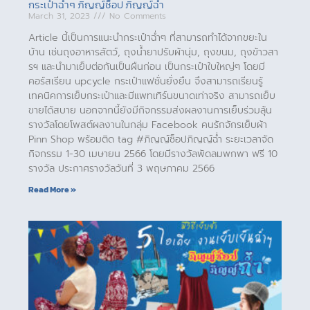
กระเป๋าฉ่ำๆ ภิญญ์ช็อป ภิญญ์ฉ่ำ
March 31, 2023
No Comments
Article นี้เป็นการแนะนำกระเป๋าฉ่ำๆ ที่สามารถทำได้จากขยะใน
บ้าน เช่นถุงอาหารสัตว์, ถุงน้ำยาปรับผ้านุ่ม, ถุงขนม, ถุงข้าวสา
รฯ และนำมาเย็บต่อกันเป็นผืนก่อน เป็นกระเป๋าใบใหญ่ๆ โดยมี
คอร์สเรียน upcycle กระเป๋าแฟชั่นยั่งยืน จึงสามารถเรียนรู้
เทคนิคการเย็บกระเป๋าและมีแพทเทิร์นขนาดเท่าจริง สามารถเย็บ
ขายได้สบาย นอกจากนี้ยังมีกิจกรรมส่งผลงานการเย็บร่วมลุ้น
รางวัลโดยโพสต์ผลงานในกลุ่ม Facebook คนรักจักรเย็บผ้า
Pinn Shop พร้อมติด tag #ภิญญ์ช็อปภิญญ์ฉ่ำ ระยะเวลาจัด
กิจกรรม 1-30 เมษายน 2566 โดยมีรางวัลพัดลมพกพา ฟรี 10
รางวัล ประกาศรางวัลวันที่ 3 พฤษภาคม 2566
Read More »