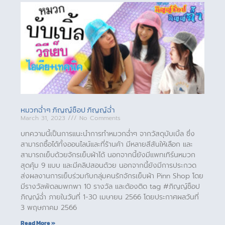
หมวกฉ่ำๆ ภิญญ์ช็อป ภิญญ์ฉ่ำ
March 31, 2023
No Comments
บทความนี้เป็นการแนะนำการทำหมวกฉ่ำๆ จากวัสดุบับเบิ้ล ซึ่ง
สามารถซื้อได้ทั้งออนไลน์และที่ร้านค้า มีหลายสีสันให้เลือก และ
สามารถเย็บด้วยจักรเย็บผ้าได้ นอกจากนี้ยังมีแพทเทิร์นหมวก
สุดคุ้ม 9 แบบ และมีคลิปสอนด้วย นอกจากนี้ยังมีการประกวด
ส่งผลงานการเย็บร่วมกับกลุ่มคนรักจักรเย็บผ้า Pinn Shop โดย
มีรางวัลพัดลมพกพา 10 รางวัล และต้องติด tag #ภิญญ์ช็อป
ภิญญ์ฉ่ำ ภายในวันที่ 1-30 เมษายน 2566 โดยประกาศผลวันที่
3 พฤษภาคม 2566
Read More »