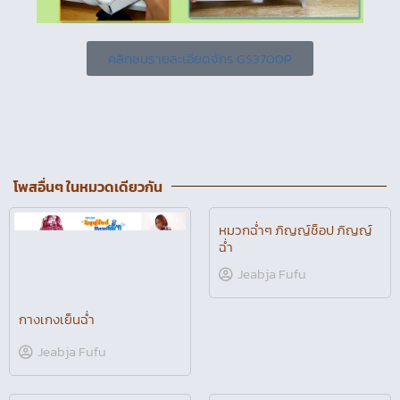
คลิกชมรายละเอียดจักร GS3700P
โพสอื่นๆ ในหมวดเดียวกัน
กางเกงเย็นฉ่ำ
หมวกฉ่ำๆ ภิญญ์ช็อป ภิญญ์
ฉ่ำ
Jeabja Fufu
Jeabja Fufu