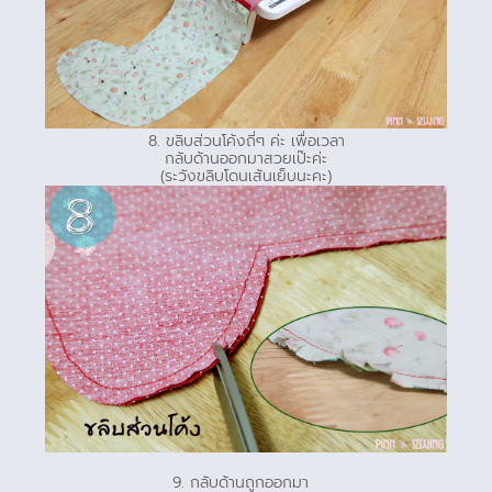
8. ขลิบส่วนโค้งถี่ๆ ค่ะ เพื่อเวลา
กลับด้านออกมาสวยเป๊ะค่ะ
(ระวังขลิบโดนเส้นเย็บนะคะ)
9. กลับด้านถูกออกมา