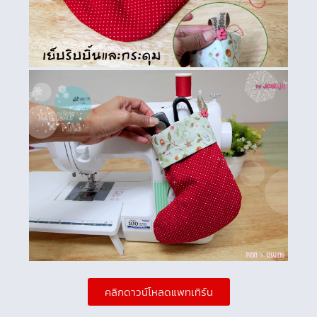
คลิกดาวน์โหลดแพทเทิร์น