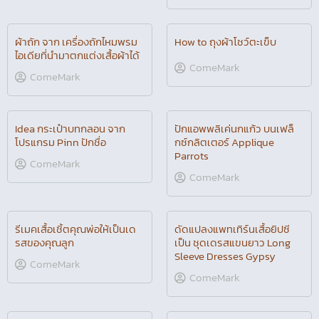
แพทเทิร์นกระเป๋า 10 แบบ Tote
Collection 101
กระเป๋าปากรูด เย็บง่ายๆ มือ
ComeMark
ใหม่ทำได้ทันที
Ounz
3 style vinyl bags
4 วิธี ปัก Tag Avatar เด็ก เป็น
ชิ้นงานต่างๆ
ComeMark
ComeMark