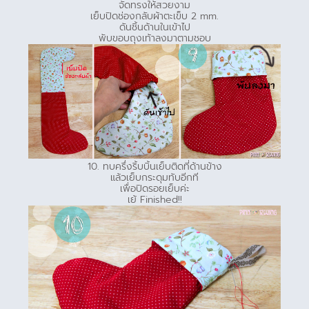
จัดทรงให้สวยงาม
เย็บปิดช่องกลับผ้าตะเข็บ 2 mm.
ดันชิ้นด้านในเข้าไป
พับขอบถุงเท้าลงมาตามชอบ
10. ทบครึ่งริ้บบิ้นเย็บติดที่ด้านข้าง
แล้วเย็บกระดุมทับอีกที
เพื่อปิดรอยเย็บค่ะ
เย้ Finished!!