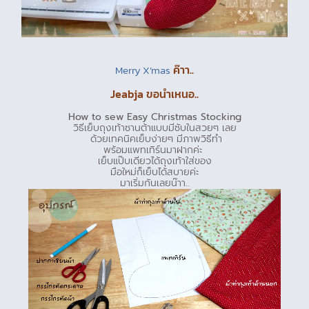
ค๊าา..
Merry X’mas
Jeabja ขอนำเหนอ..
How to sew Easy Christmas Stocking
วิธีเย็บถุงเท้าซานต้าแบบมีซับในสวยๆ เลย
ด้วยเทคนิคเย็บง่ายๆ มีภาพวิธีทำ
พร้อมแพทเทิร์นมาฝากค่ะ
เย็บแป๊บเดียวได้ถุงเท้าใส่ของ
มือใหม่ก็เย็บได้สบายค่ะ
มาเริ่มกันเลยน๊าา..