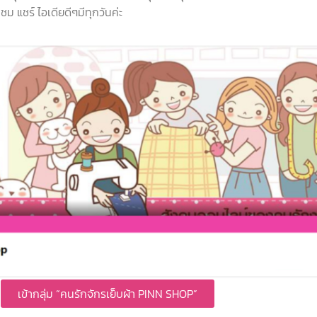
ม แชร์ ไอเดียดีๆมีทุกวันค่ะ
เข้ากลุ่ม “คนรักจักรเย็บผ้า PINN SHOP”