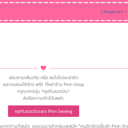
Categories
สอบถามเพิ่มเติม หรือ สนใจไปชมสาธิต
และทดลองใช้จักร ฟรี!! ที่หน้าร้าน Pinn Shop
กรุณากดปุ่ม *คุยกับแอดมิน*
ส่งข้อความทักได้เลยค่ะ
คุยกับแอดมินเพจ Pinn Sewing
 และทุกท่านที่สนใจ ขอชวนมาเข้ากลุ่มเฟสบุ้ค *คนรักจักรเย็บผ้า Pinn S