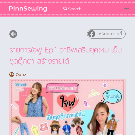
PinnSewing
Categories
แชร์บทความนี้
Blog
รายการใจฟู Ep.1 อาชีพเสริมยุคใหม่ เย็บ
Sewing Pattern
ชุดตุ๊กตา สร้างรายได้
Ounz