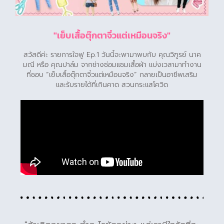
"เย็บเสื้อตุ๊กตาจิ๋วแต่เหมือนจริง"
สวัสดีค่ะ รายการใจฟู Ep.1 วันนี้จะพามาพบกับ คุณวิฑูรย์ นาค
มณี หรือ คุณปาล์ม จากช่างซ่อมแซมเสื้อผ้า แบ่งเวลามาทำงาน
ที่ชอบ “เย็บเสื้อตุ๊กตาจิ๋วแต่เหมือนจริง” กลายเป็นอาชีพเสริม
และรับรายได้ที่เกินคาด สวนกระแสโควิด