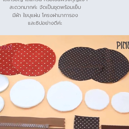
สะดวกมากค่ะ จัดเป็นชุดพร้อมเย็บ
มีผ้า ใยบุแผ่น โครงฝามาการอง
และซิปอย่างดีค่ะ