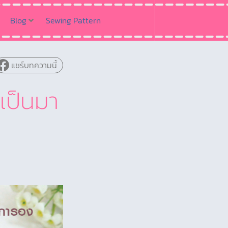
Blog
Sewing Pattern
แชร์บทความนี้
เป็นมา