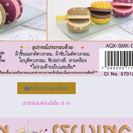
สั่งซื้อมาการองเซ็ตA
น่ารักไม่แพ้กันนี่เซ็ต B ค่ะ