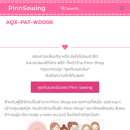
PinnSewing
Categories
AQX-PAT-WD006
Blog
Sewing Pattern
สอบถามเพิ่มเติม หรือ สนใจไปชมสาธิต
และทดลองใช้จักร ฟรี!! ที่หน้าร้าน Pinn Shop
กรุณากดปุ่ม *คุยกับแอดมิน*
ส่งข้อความทักได้เลยค่ะ
คุยกับแอดมินเพจ Pinn Sewing
สำหรับผู้ใช้จักรเย็บผ้าจาก Pinn Shop และทุกท่านที่สนใจ ขอชวนมา
เข้ากลุ่มเฟสบุ้ค *คนรักจักรเย็บผ้า Pinn Shop* สมาชิกหลักแสน สังคม
ดีๆ อบอุ่น มีความสุข มาแชท ชม แชร์ ไอเดียดีๆมีทุกวันค่ะ