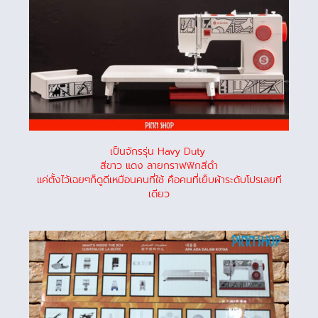
เป็นจักรรุ่น Havy Duty
สีขาว แดง ลายกราฟฟิกสีดำ
แค่ตั้งไว้เฉยๆก็ดูดีเหมือนคนที่ใช้ คือคนที่เย็บผ้าระดับโปรเลยที
เดียว