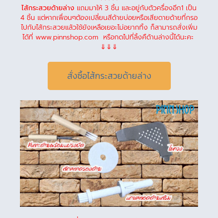
ไส้กระสวยด้ายล่าง
แถมมาให้ 3 ชิ้น และอยู่กับตัวครื่องอีก1 เป็น
4 ชิ้น แต่หากเพื่อนๆต้องเปลี่ยนสีด้ายบ่อยหรือเสียดายด้ายที่กรอ
ไปกับไส้กระสวยแล้วใช้ยังเหลือเยอะไม่อยากทิ้ง ก็สามารถสั่งเพิ่ม
ได้ที่ www.pinnshop.com หรือกดไปที่ลิ้งคืด้านล่างนี้ได้นะคะ
⇓⇓⇓
สั่งซื้อไส้กระสวยด้ายล่าง