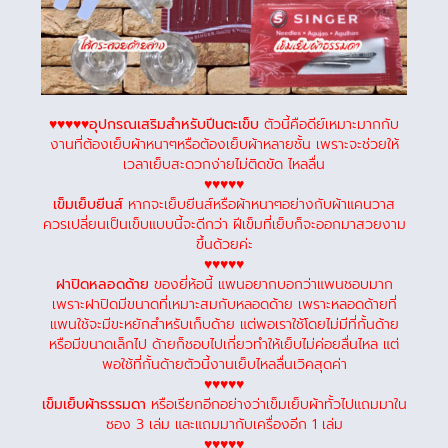
♥♥♥♥♥อุปกรณเสริมสำหรับปีนตะเข็บ
ตัวนี้คือดีย์เหมาะมากกับ
งานที่ต้องเย็บผ้าหนาๆหรือต้องเย็บผ้าหลายชั้น เพราะจะช่วยให้
เวลาเย็บสะดวกง่ายไม่ติดขัด ไหลลื่น
♥♥♥♥♥
เข็มเย็บยีนส์
หากจะเย็บยีนส์หรือผ้าหนาๆอย่างกับผ้าแคนวาส
ควรเปลี่ยนเป็นเข็บแบบนี้จะดีกว่า ฝีเข็มที่เย็บก็จะออกมาสวยงาม
ขึ้นด้วยค่ะ
♥♥♥♥♥
ฝาปิดหลอดด้าย
ของยี่ห้อนี้ แพนอยากบอกว่าแพนชอบมาก
เพราะฝาปิดมีขนาดที่เหมาะสมกับหลอดด้าย เพราะหลอดด้ายที่
แพนใช้จะมีขะหยักสำหรับเก็บด้าย แต่พอเราใช้โดยไม่มีที่กั้นด้าย
หรือมีขนาดเล็กไป ด้ายก็ชอบไปเกี่ยวทำให้เย็บไม่ค่อยลื่นไหล แต่
พอใช้ที่กั้นด้ายตัวนี้งานเย็บไหลลื่นเวิคสุดค่า
♥♥♥♥♥
เข็มเย็บผ้าธรรมดา
หรือเรียกอีกอย่างว่าเข็มเย็บผ้าทั้วไปแถมมาใน
ซอง 3 เล่ม และแถมมากับเครื่องอีก 1 เล่ม
♥♥♥♥♥