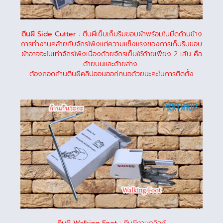
ตีนผี Side Cutter
: ตีนผีเย็บเก็บริมขอบผ้าพร้อมใบมีดด้านข้าง
การทำงานคล้ายกับจักรโพ้งแต่ความแข็งแรงของการเก็บริมขอบ
ผ้าอาจจะไม่เท่าจักรโพ้งเนื่องด้วยจักรเย็บใช้ด้ายเพียง 2 เส้น คือ
ด้ายบนและด้ายล่าง
ต้องถอดก้านตีนผีคลิปออนออก่กนอด้วยนะคะในการติดตั้ง