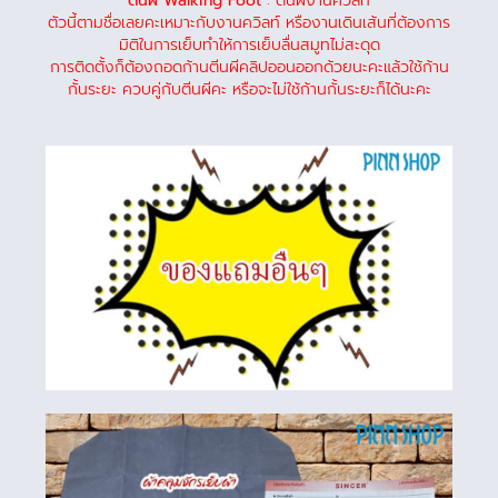
ตีนผี Walking Foot
: ตีนผีงานควิลท์
ตัวนี้ตามชื่อเลยคะเหมาะกับงานควิลท์ หรืองานเดินเส้นที่ต้องการ
มิติในการเย็บทำให้การเย็บลื่นสมูทไม่สะดุด
การติดตั้งก็ต้องถอดก้านตีนผีคลิปออนออกด้วยนะคะแล้วใช้ก้าน
กั้นระยะ ควบคู่กับตีนผีคะ หรือจะไม่ใช้ก้านกั้นระยะก็ได้นะคะ