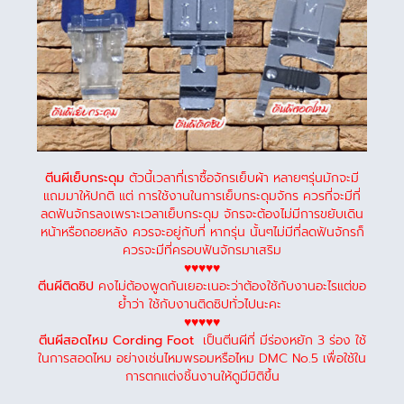
ตีนผีเย็บกระดุม
ตัวนี้เวลาที่เราซื้อจักรเย็บผ้า หลายๆรุ่นมักจะมี
แถมมาให้ปกติ แต่ การใช้งานในการเย็บกระดุมจักร ควรที่จะมีที่
ลดฟันจักรลงเพราะเวลาเย็บกระดุม จักรจะต้องไม่มีการขยับเดิน
หน้าหรือถอยหลัง ควรจะอยู่กับที่ หากรุ่น นั้นๆไม่มีที่ลดฟันจักรก็
ควรจะมีที่ครอบฟันจักรมาเสริม
♥♥♥♥♥
ตีนผีติดซิป
คงไม่ต้องพูดกันเยอะเนอะว่าต้องใช้กับงานอะไรแต่ขอ
ย้ำว่า ใช้กับงานติดซิปทั่วไปนะคะ
♥♥♥♥♥
ตีนผีสอดไหม Cording Foot
เป็นตีนผีที่ มีร่องหยัก 3 ร่อง ใช้
ในการสอดไหม อย่างเช่นไหมพรอมหรือไหม DMC No.5 เพื่อใช้ใน
การตกแต่งชิ้นงานให้ดูมีมิติขึ้น