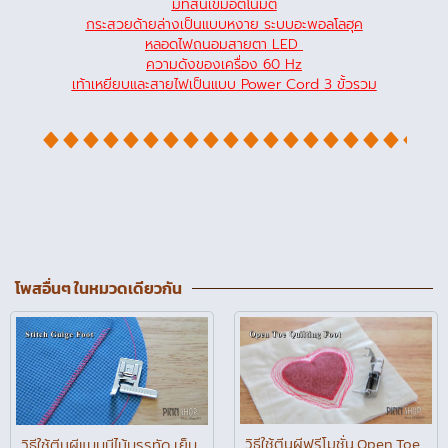
มีที่สนเข็มอัตโนมัติ
กระสวยด้ายล่างเป็นแบบหงาย ระบบอะพอลโลฮุค
หลอดไฟถนอมสายตา LED
ความดังของเครื่อง 60 Hz
เท้าเหยียบและสายไฟเป็นแบบ Power Cord 3 ขั้วรวม
โพสอื่นๆ ในหมวดเดียวกัน
วิธีใช้ตีนผีฟรีโมชั่น Open Toe
วิธีใช้ตีนผีแบบมีไม้บรรทัด เย็บ