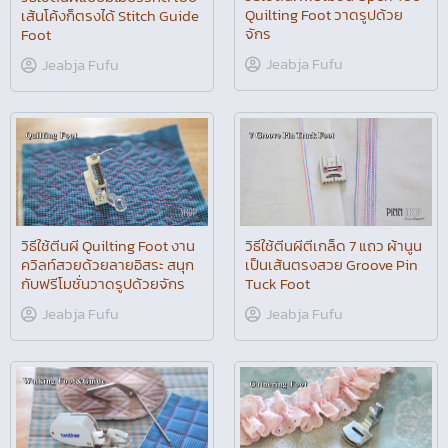
Quilting Foot วาดรูปด้วย
เส้นโค้งก็ตรงได้ Stitch Guide
จักร
Foot
Jeabja Fufu
Jeabja Fufu
วิธีใช้ตีนผี Quilting Foot งาน
วิธีใช้ตีนผีตีเกล็ด 7 แถว ผ้านูน
ควิลท์สวยด้วยลายอิสระ สนุก
เป็นเส้นตรงสวย Groove Pin
กับฟรีโมชั่นวาดรูปด้วยจักร
Tuck Foot
Jeabja Fufu
Jeabja Fufu