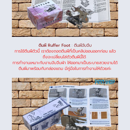
ตีนผี Ruffer Foot
: ตีนผีจับจีบ
การใช้ตีนผีตัวนี้ เราต้องถอดตีนผีที่เป็นคลิปออนออกก่อน แล้ว
ถึงจะเปลี่ยนใส่ตัวตีนผีนี้ได้
การทำงานเหมาะกับงานจับจีบผ้า ให้ออกมาเป็นระบายสวยงามได้
ตีนผีมาพร้อมกับกล่องแถม มีคู่มือในการทำงานให้ด้วยค่ะ