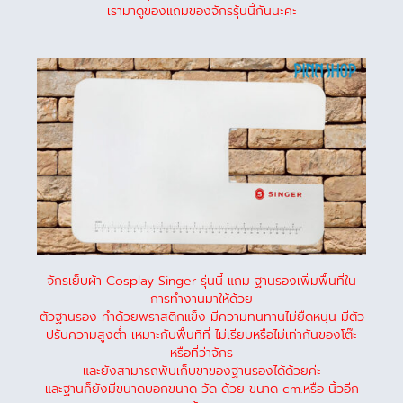
เรามาดูของแถมของจักรรุ้นนี้กันนะคะ
จักรเย็บผ้า Cosplay Singer รุ่นนี้ แถม ฐานรองเพิ่มพื้นที่ใน
การทำงานมาให้ด้วย
ตัวฐานรอง ทำด้วยพราสติกแข็ง มีความทนทานไม่ยืดหนุ่น มีตัว
ปรับความสูงต่ำ เหมาะกับพื้นที่ที่ ไม่เรียบหรือไม่เท่ากันของโต๊ะ
หรือที่ว่าจักร
และยังสามารถพับเก็บขาของฐานรองได้ด้วยค่ะ
และฐานก็ยังมีขนาดบอกขนาด วัด ด้วย ขนาด cm.หรือ นิ้วอีก