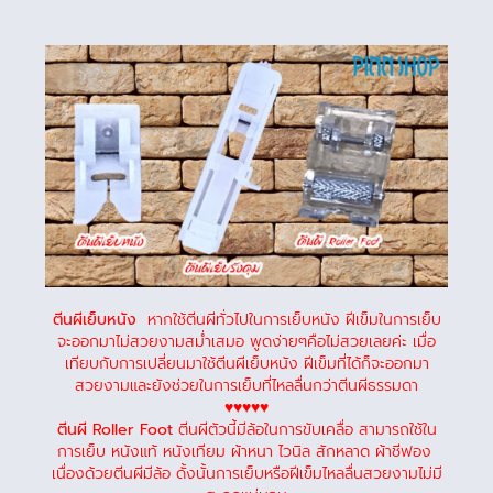
ตีนผีเย็บหนัง
หากใช้ตีนผีทั่วไปในการเย็บหนัง ฝีเข็มในการเย็บ
จะออกมาไม่สวยงามสม่ำเสมอ พูดง่ายๆคือไม่สวยเลยค่ะ เมื่อ
เทียบกับการเปลี่ยนมาใช้ตีนผีเย็บหนัง ฝีเข็มที่ได้ก็จะออกมา
สวยงามและยังช่วยในการเย็บที่ไหลลื่นกว่าตีนผีธรรมดา
♥♥♥♥♥
ตีนผี Roller Foot
ตีนผีตัวนี้มีล้อในการขับเคลื่อ สามารถใช้ใน
การเย็บ หนังแท้ หนังเทียม ผ้าหนา ไวนิล สักหลาด ผ้าชีฟอง
เนื่องด้วยตีนผีมีล้อ ดั้งนั้นการเย็บหรือฝีเข็มไหลลื่นสวยงามไม่มี