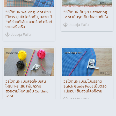
วิธีใช้ตีนผีเย็บรูด Gathering
วิธีใช้ตีนผี Walking Foot ช่วย
Foot เย็บรูดเย็บย่นสวยทันใจ
ให้การ Quilt (ควิลท์) นูนสวย มี
ไกด์ช่วยตีเส้นแนวควิลท์ ควิลท์
Jeabja Fufu
ง่ายเสร็จเร็ว
Jeabja Fufu
วิธีใช้ตีนผีแบบสอดไหมเส้น
ใหญ่ 1-3 เส้น เพิ่มความ
วิธีใช้ตีนผีแบบมีไม้บรรทัด
สวยงามให้งานเย็บ Cording
Stitch Guide Foot เย็บตรง
Foot
แน่นอน เย็บส่วนโค้งก็ง่าย
Jeabja Fufu
Jeabja Fufu