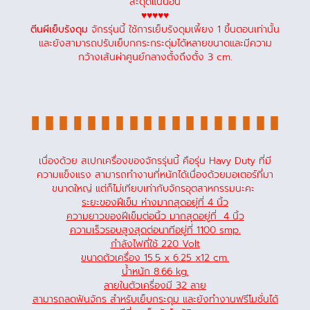
สะดุดแน่นอน
♥♥♥♥♥
ตีนผีเย็บรังดุม
จักรรุ่นนี้ ใช้การเย็บรังดุมเพี้ยง 1 ขึ้นตอนเท่านั้น
และยังสามารถปรับเย็บกกระกระดุ่มได้หลายขนาดและมีความ
กว้างเส้นผ่าศูนย์กลางตั้งถึงตั้ง 3 cm.
เนื่องด้วย สเปกเครื่องของจักรรุ่นนี้ คือรุ่น Havy Duty ที่มี
ความแข็งแรง สามารถทำงานที่หนักได้เนื่องด้วยมอเตอร์ที่มา
ขนาดใหญ่ แต่ก็ไม่เทียบเท่ากับจักรอุตสาหกรรมนะคะ
ระยะของฝีเข็ม ห่างมากสุดอยุ่ที่ 4 นิ้ว
ความยาวของฝีเข็มต่อนิ้ว มากสุดอยู่ที่ 4 นิ้ว
ความเร็วรอบสูงสุดต่อนาทีอยู่ที่ 1100 smp.
กำลังไฟที่ใช้ 220 Volt
ขนาดตัวเครื่อง 15.5 x 6.25 x12 cm.
น้ำหนัก 8.66 kg.
ลายในตัวเครื่องมี 32 ลาย
สามารถลดฟันจักร สำหรับเย็บกระดุม และยังทำงานฟรีโมชั่นได้