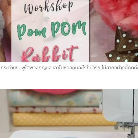
ะต่ายขนฟูใส่พวงกุญแจ เอาไปห้อยกับอะไรก็น่ารัก ไม่ยากอย่างที่คิดค่ะ