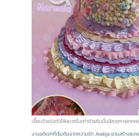
เจี๊ยบจ้าแต่งตัวให้หมวกใบเก่าด้วยริบบิ้นสีสวยๆ หล
งานอดิเรกที่เริ่มต้นจากความรัก Jeabja ชวนสร้างแบรน