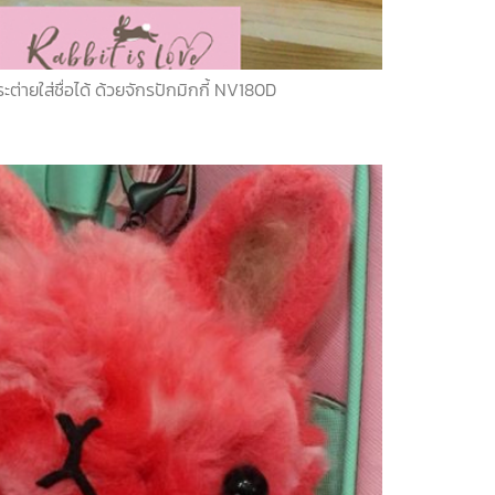
ยใส่ชื่อได้ ด้วยจักรปักมิกกี้ NV180D