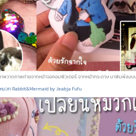
พวาดภาพถ่ายจากหน้าจอคอมพิวเตอร์ จากหน้ากระดาษ มาพิมพ์ลงบนผ้า แ
 เป็นหมวก Rabbit&Mermaid by Jeabja Fufu