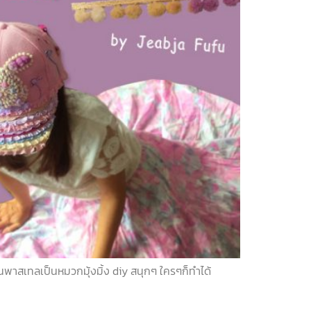
พาสเทลเป็นหมวกมุ้งมิ้ง diy สนุกๆ ใครๆก็ทำได้