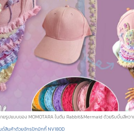
ากหลายรูปแบบของ MOMOTARA ในตีม Rabbit&Mermaid ด้วยริบบิ้นสีหวาน
ด์สินค้าด้วยจักรปักมิกกี้ NV180D