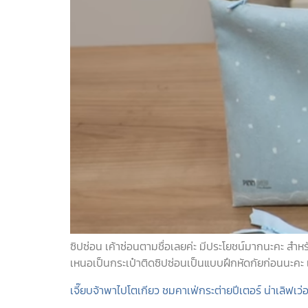
ซิปซ่อน เค้าซ่อนตามชื่อเลยค่ะ มีประโยชน์มากนะคะ สำหร
เหนอเป็นกระเป๋าติดซิปซ่อนเป็นแบบฝึกหัดกัยก่อนนะคะ เ
เจี๊ยบจ้าพาไปโตเกียว ชมคาเฟ่กระต่ายปีเตอร์ น่าเลิฟเว่อ