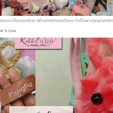
มชอบมาเป็นงานอดิเรก สร้างลายปักของตัวเอง ทำเป็นพวงกุญแจลายกระต่า
t is Love