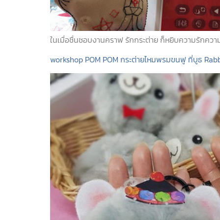
ในเมื่อชื่นชอบงานคราฟ รักกระต่าย ก็หยิบความรักควา
workshop POM POM กระต่ายไหมพรมขนฟู ที่บูธ Rabbi