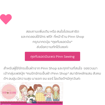
สอบถามเพิ่มเติม หรือ สนใจไปชมสาธิต
และทดลองใช้จักร ฟรี!! ที่หน้าร้าน Pinn Shop
กรุณากดปุ่ม *คุยกับแอดมิน*
ส่งข้อความทักได้เลยค่ะ
คุยกับแอดมินเพจ Pinn Sewing
สำหรับผู้ใช้จักรเย็บผ้าจาก Pinn Shop และทุกท่านที่สนใจ ขอชวนมา
เข้ากลุ่มเฟสบุ้ค *คนรักจักรเย็บผ้า Pinn Shop* สมาชิกหลักแสน สังคม
ดีๆ อบอุ่น มีความสุข มาแชท ชม แชร์ ไอเดียดีๆมีทุกวันค่ะ