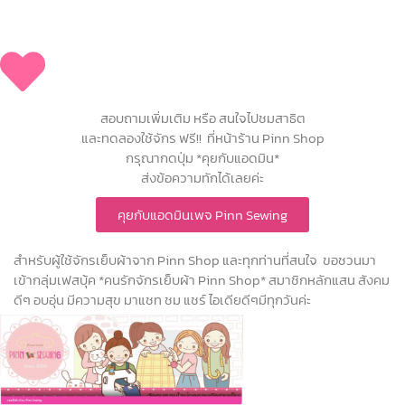
สอบถามเพิ่มเติม หรือ สนใจไปชมสาธิต
และทดลองใช้จักร ฟรี!! ที่หน้าร้าน Pinn Shop
กรุณากดปุ่ม *คุยกับแอดมิน*
ส่งข้อความทักได้เลยค่ะ
คุยกับแอดมินเพจ Pinn Sewing
สำหรับผู้ใช้จักรเย็บผ้าจาก Pinn Shop และทุกท่านที่สนใจ ขอชวนมา
เข้ากลุ่มเฟสบุ้ค *คนรักจักรเย็บผ้า Pinn Shop* สมาชิกหลักแสน สังคม
ดีๆ อบอุ่น มีความสุข มาแชท ชม แชร์ ไอเดียดีๆมีทุกวันค่ะ