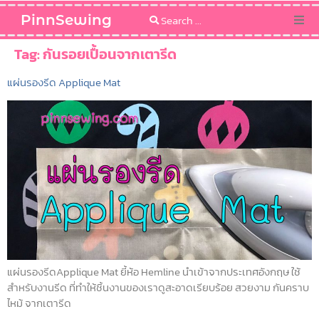
PinnSewing
Categories
Tag:
กันรอยเปื้อนจากเตารีด
แผ่นรองรีด Applique Mat
Blog
Sewing Pattern
แผ่นรองรีดApplique Mat ยี้ห้อ Hemline นำเข้าจากประเทศอังกฤษ ใช้
สำหรับงานรีด ที่ทำให้ชิ้นงานของเราดูสะอาดเรียบร้อย สวยงาม กันคราบ
ไหม้ จากเตารีด