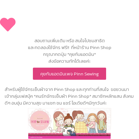
สอบถามเพิ่มเติม หรือ สนใจไปชมสาธิต
และทดลองใช้จักร ฟรี!! ที่หน้าร้าน Pinn Shop
กรุณากดปุ่ม *คุยกับแอดมิน*
ส่งข้อความทักได้เลยค่ะ
คุยกับแอดมินเพจ Pinn Sewing
สำหรับผู้ใช้จักรเย็บผ้าจาก Pinn Shop และทุกท่านที่สนใจ ขอชวนมา
เข้ากลุ่มเฟสบุ้ค *คนรักจักรเย็บผ้า Pinn Shop* สมาชิกหลักแสน สังคม
ดีๆ อบอุ่น มีความสุข มาแชท ชม แชร์ ไอเดียดีๆมีทุกวันค่ะ