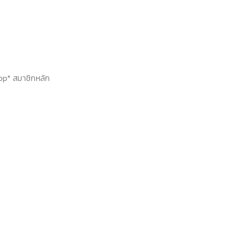
hop* สมาชิกหลัก