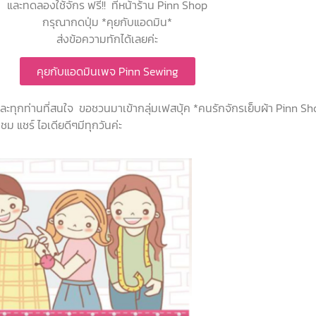
และทดลองใช้จักร ฟรี!! ที่หน้าร้าน Pinn Shop
กรุณากดปุ่ม *คุยกับแอดมิน*
ส่งข้อความทักได้เลยค่ะ
คุยกับแอดมินเพจ Pinn Sewing
 และทุกท่านที่สนใจ ขอชวนมาเข้ากลุ่มเฟสบุ้ค *คนรักจักรเย็บผ้า Pinn S
ม แชร์ ไอเดียดีๆมีทุกวันค่ะ