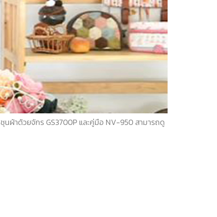
การชุนผ้าด้วยจักร GS3700P และคู่มือ NV-950 สามารถดู