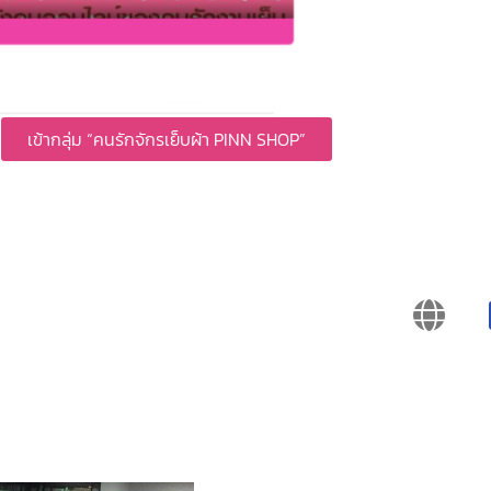
เข้ากลุ่ม “คนรักจักรเย็บผ้า PINN SHOP”