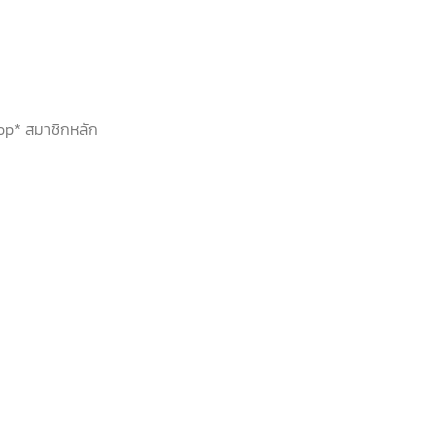
hop* สมาชิกหลัก