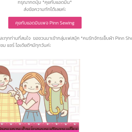
กรุณากดปุ่ม *คุยกับแอดมิน*
ส่งข้อความทักได้เลยค่ะ
คุยกับแอดมินเพจ Pinn Sewing
 และทุกท่านที่สนใจ ขอชวนมาเข้ากลุ่มเฟสบุ้ค *คนรักจักรเย็บผ้า Pinn S
ม แชร์ ไอเดียดีๆมีทุกวันค่ะ