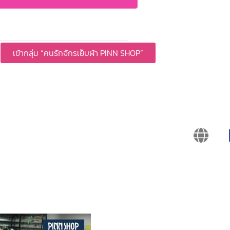
เข้ากลุ่ม “คนรักจักรเย็บผ้า PINN SHOP”