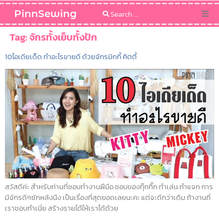
PinnSewing
Categories
Tag:
จักรทั้งเย็บทั้งปัก
10ไอเดียเด็ด ทำอะไรขายดี ด้วยจักรมิกกี้ คิตตี้
Blog
Sewing Pattern
สวัสดีค่ะ สำหรับท่านที่ชอบทำงานฝีมือ ชอบของกุ๊กกิ๊ก ทำเล่น ทำแจก การ
มีจักรดีๆซักหลังนึง เป็นเรื่องที่สุดยอดเลยนะคะ แต่จะดีกว่าเดิม ถ้างานที่
เราชอบทำเนี่ย สร้างรายได้ให้เราได้ด้วย