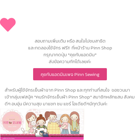
สอบถามเพิ่มเติม หรือ สนใจไปชมสาธิต
และทดลองใช้จักร ฟรี!! ที่หน้าร้าน Pinn Shop
กรุณากดปุ่ม *คุยกับแอดมิน*
ส่งข้อความทักได้เลยค่ะ
คุยกับแอดมินเพจ Pinn Sewing
สำหรับผู้ใช้จักรเย็บผ้าจาก Pinn Shop และทุกท่านที่สนใจ ขอชวนมา
เข้ากลุ่มเฟสบุ้ค *คนรักจักรเย็บผ้า Pinn Shop* สมาชิกหลักแสน สังคม
ดีๆ อบอุ่น มีความสุข มาแชท ชม แชร์ ไอเดียดีๆมีทุกวันค่ะ