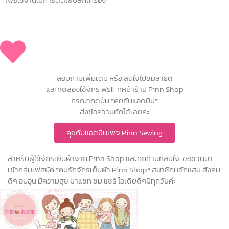
สอบถามเพิ่มเติม หรือ สนใจไปชมสาธิต
และทดลองใช้จักร ฟรี!! ที่หน้าร้าน Pinn Shop
กรุณากดปุ่ม *คุยกับแอดมิน*
ส่งข้อความทักได้เลยค่ะ
คุยกับแอดมินเพจ Pinn Sewing
สำหรับผู้ใช้จักรเย็บผ้าจาก Pinn Shop และทุกท่านที่สนใจ ขอชวนมา
เข้ากลุ่มเฟสบุ้ค *คนรักจักรเย็บผ้า Pinn Shop* สมาชิกหลักแสน สังคม
ดีๆ อบอุ่น มีความสุข มาแชท ชม แชร์ ไอเดียดีๆมีทุกวันค่ะ