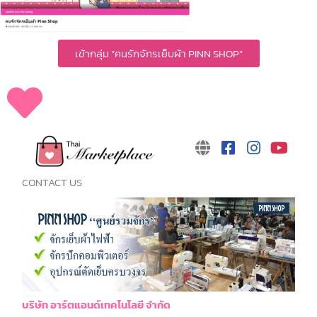
เข้ากลุ่ม “คนรักจักรเย็บผ้า PINN SHOP”
CONTACT US
บริษัท อาร์ตแอนด์เทคโนโลยี จำกัด