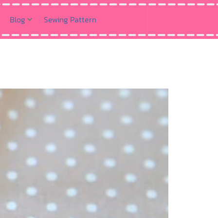
Blog
Sewing Pattern