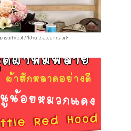
สามารถทำเองได้ที่บ้าน โดยไม่ยากเลยค่ะ