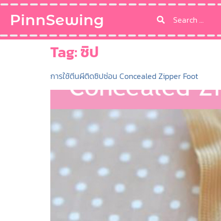
PinnSewing
Tag:
ซิป
การใช้ตีนผีติดซิปซ่อน Concealed Zipper Foot