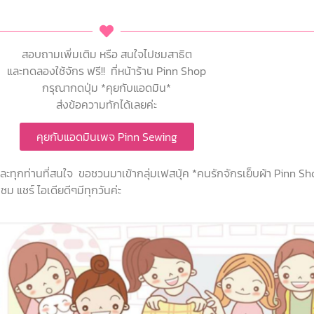
สอบถามเพิ่มเติม หรือ สนใจไปชมสาธิต
และทดลองใช้จักร ฟรี!! ที่หน้าร้าน Pinn Shop
กรุณากดปุ่ม *คุยกับแอดมิน*
ส่งข้อความทักได้เลยค่ะ
คุยกับแอดมินเพจ Pinn Sewing
 และทุกท่านที่สนใจ ขอชวนมาเข้ากลุ่มเฟสบุ้ค *คนรักจักรเย็บผ้า Pinn S
ม แชร์ ไอเดียดีๆมีทุกวันค่ะ