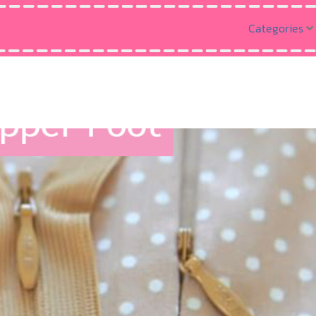
Categories