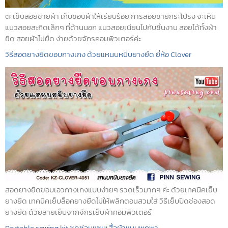
ตะเข็บสอยชายผ้า เก็บขอบผ้าให้เรียบร้อย การสอยชายกระโปรง จะเห็น
แนวสอยสะกิดเล็กๆ ที่ด้านนอก แนวสอยเนียนไปกับชิ้นงาน สอยได้ทั้งผ้า
ยืด สอยผ้าไม่ยืด ง่ายด้วยจักรคอมพิวเตอร์ค่ะ
วิธีสอดยางยืดขอบกางเกง ด้วยแหนบหนีบยางยืด ยี่ห้อ Clover
สอดยางยืดขอบเอวกางเกงแบบง่ายๆ รวดเร็วมากๆ ค่ะ ด้วยเทคนิคเย็บ
ยางยืด เทคนิคเย็บล็อคยางยืดไม่ให้พลิกตอนสวมใส่ วิธีเย็บปิดช่องสอด
ยางยืด ด้วยลายเย็บจากจักรเย็บผ้าคอมพิวเตอร์
Portable sewing kit ชุดซ่อมแซมเสื้อผ้าแบบพกพา