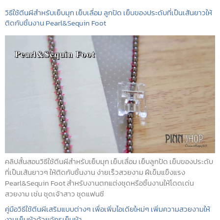
วิธีใช้ตีนผีสำหรับเย็บมุก เย็บเลื่อม ลูกปัด เย็บของประดับที่เป็นเส้นยาวให้
ติดกับชิ้นงาน Pearl&Sequin Foot
คลิปสั้นสอนวิธีใช้ตีนผีสำหรับเย็บมุก เย็บเลื่อม เย็บลูกปัด เย็บของประดับ
ที่เป็นเส้นยาวๆ ให้ติดกับชิ้นงาน ง่ายเร็วสวยงาม ฝีเข็มแข็งแรง
Pearl&Sequin Foot สำหรับงานตกแต่งชุดหรือชิ้นงานให้โดดเด่น
สวยงาม เช่น ชุดเจ้าสาว ชุดแฟนซี
คู่มือวิธีใช้ตีนผีเสริมแบบต่างๆ เพื่อเพิ่มไอเดียใหม่ๆ เพิ่มความสวยงามให้
งานเย็บผ้าด้วยจักรเย็บผ้า