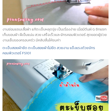
งานซ่อมแซมเสื้อผ้า แก้ตะเข็บหลุดรุ่ย เป็นเรื่องง่าย เมื่อมีตีนผี G ซิกแซก
เก็บขอบผ้า ฝีเข็มแน่น สวย เสร็จเร็วและจักรคอมพิวเตอร์ สุดยอดผู้ช่วย
งานเย็บของครอบครัว มีคลิปสั้นให้ชมค่า
ตะเข็บสอยผ้ายืด ตะเข็บสอยผ้าไม่ยืด สวยงาม แข็งแรงด้วยจักร
คอมพิวเตอร์ FS101