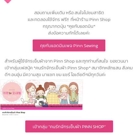
สอบถามเพิ่มเติม หรือ สนใจไปชมสาธิต
และทดลองใช้จักร ฟรี!! ที่หน้าร้าน Pinn Shop
กรุณากดปุ่ม *คุยกับแอดมิน*
ส่งข้อความทักได้เลยค่ะ
คุยกับแอดมินเพจ Pinn Sewing
สำหรับผู้ใช้จักรเย็บผ้าจาก Pinn Shop และทุกท่านที่สนใจ ขอชวนมา
เข้ากลุ่มเฟสบุ้ค *คนรักจักรเย็บผ้า Pinn Shop* สมาชิกหลักแสน สังคม
ดีๆ อบอุ่น มีความสุข มาแชท ชม แชร์ ไอเดียดีๆมีทุกวันค่ะ
เข้ากลุ่ม “คนรักจักรเย็บผ้า PINN SHOP”