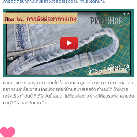
การตัดต่อขากางเกงอย่างง่าย วิธีเร่งด่วน ทำเองได้ที่บ้าน
หากกางเกงที่มีอยู่ขายาวเกินไป ใส่แล้วกอง ดูขาสั้น หรือว่าขายาวเบื่อแล้ว
อยากรีเมคเป็นขาสั้น ใครมีจักรอยู่ที่บ้านสบายเลยจ้า ทำเองได้ ง๊ายง่าย
เสร็จเร็ว ทำวันนี้ ก็ได้ใส่วันนี้เลยนะ ไม่ต้องง้อช่าง บางทีต้องรอตั้งหลายวัน
มาดูวิดีโอสอนกันเลยจ้า