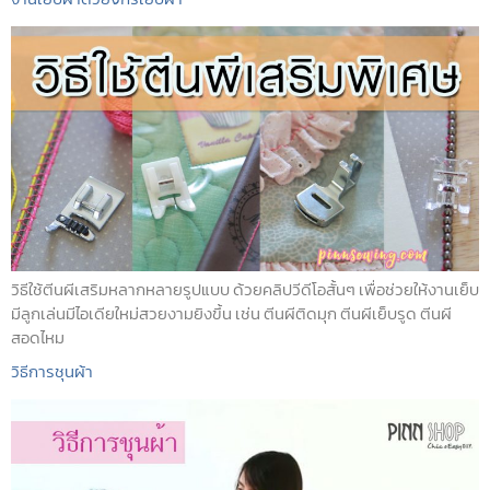
วิธีใช้ตีนผีเสริมหลากหลายรูปแบบ ด้วยคลิปวีดีโอสั้นๆ เพื่อช่วยให้งานเย็บ
มีลูกเล่นมีไอเดียใหม่สวยงามยิงขึ้น เช่น ตีนผีติดมุก ตีนผีเย็บรูด ตีนผี
สอดไหม
วิธีการชุนผ้า