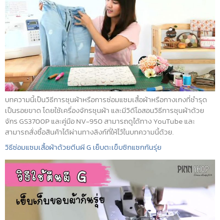
บทความนี้เป็นวิธีการชุนผ้าหรือการซ่อมแซมเสื้อผ้าหรือกางเกงที่ชำรุด
เป็นรอยขาด โดยใช้เครื่องจักรชุนผ้า และมีวิดีโอสอนวิธีการชุนผ้าด้วย
จักร GS3700P และคู่มือ NV-950 สามารถดูได้ทาง YouTube และ
สามารถสั่งซื้อสินค้าได้ผ่านทางลิงก์ที่ให้ไว้ในบทความนี้ด้วย.
วิธีซ่อมแซมเสื้อผ้าด้วยตีนผี G เย็บตะเข็บซิกแซกกันรุ่ย