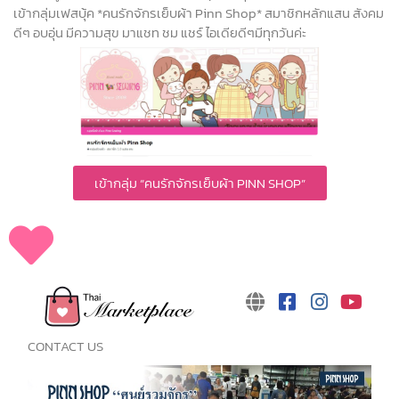
เข้ากลุ่มเฟสบุ้ค *คนรักจักรเย็บผ้า Pinn Shop* สมาชิกหลักแสน สังคม
ดีๆ อบอุ่น มีความสุข มาแชท ชม แชร์ ไอเดียดีๆมีทุกวันค่ะ
เข้ากลุ่ม “คนรักจักรเย็บผ้า PINN SHOP”
CONTACT US