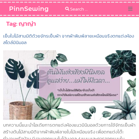
PinnSewing
Categories
Tag:
ญาญ่า
เย็บใบไม้สามมิติด้วยจักรเย็บผ้า จากผ้าพิมพ์ลายเหมือนจริงตกแต่งห้อง
Blog
สไตล์มินิมอล
Sewing Pattern
บทความนี้แนะนำไอเดียการตกแต่งห้องแนวมินิมอลด้วยการใช้จักรเย็บผ้า
สร้างต้นไม้สามมิติจากผ้าพิมพ์ลายใบไม้เหมือนจริง เพื่อตกแต่งโต๊ะ
ทำงานหรือบ้าน มีงานออกแบบใบไม้มงคล 4 แบบ และการออกแบบใบ