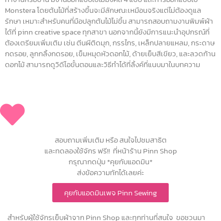
Monstera โดยต้นไม้ที่สร้างขึ้นจะมีลักษณะเหมือนจริงแต่ไม่ต้องดูแล
รักษา เหมาะสำหรับคนที่มือปลูกต้นไม้ไม่ขึ้น สามารถสอบถามงานพิมพ์ผ้า
ได้ที่ pinn creative space ทุกสาขา นอกจากนี้ยังมีการแนะนำอุปกรณ์ที่
ต้องเตรียมเพิ่มเติม เช่น ตีนผีติดมุก, กรรไกร, เหล็กปลายแหลม, กระดาษ
กดรอย, ลูกกลิ้งกดรอย, เข็มหมุดหัวดอกไม้, ด้ายเย็บสีเขียว, และลวดก้าน
ดอกไม้ สามารถดูวิดีโอขั้นตอนและวิธีทำได้ที่ลิ้งค์ที่แนบมาในบทความ
สอบถามเพิ่มเติม หรือ สนใจไปชมสาธิต
และทดลองใช้จักร ฟรี!! ที่หน้าร้าน Pinn Shop
กรุณากดปุ่ม *คุยกับแอดมิน*
ส่งข้อความทักได้เลยค่ะ
คุยกับแอดมินเพจ Pinn Sewing
สำหรับผู้ใช้จักรเย็บผ้าจาก Pinn Shop และทุกท่านที่สนใจ ขอชวนมา