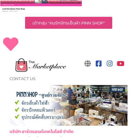
เข้ากลุ่ม “คนรักจักรเย็บผ้า PINN SHOP”
CONTACT US
บริษัท อาร์ตแอนด์เทคโนโลยี จำกัด