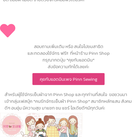
สอบถามเพิ่มเติม หรือ สนใจไปชมสาธิต
และทดลองใช้จักร ฟรี!! ที่หน้าร้าน Pinn Shop
กรุณากดปุ่ม *คุยกับแอดมิน*
ส่งข้อความทักได้เลยค่ะ
คุยกับแอดมินเพจ Pinn Sewing
สำหรับผู้ใช้จักรเย็บผ้าจาก Pinn Shop และทุกท่านที่สนใจ ขอชวนมา
เข้ากลุ่มเฟสบุ้ค *คนรักจักรเย็บผ้า Pinn Shop* สมาชิกหลักแสน สังคม
ดีๆ อบอุ่น มีความสุข มาแชท ชม แชร์ ไอเดียดีๆมีทุกวันค่ะ