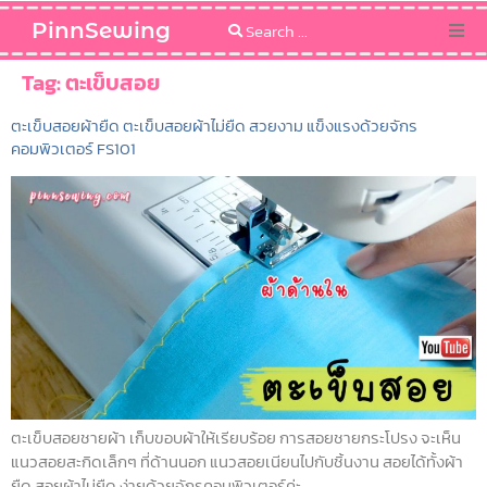
PinnSewing
Categories
Tag:
ตะเข็บสอย
ตะเข็บสอยผ้ายืด ตะเข็บสอยผ้าไม่ยืด สวยงาม แข็งแรงด้วยจักร
Blog
คอมพิวเตอร์ FS101
Sewing Pattern
ตะเข็บสอยชายผ้า เก็บขอบผ้าให้เรียบร้อย การสอยชายกระโปรง จะเห็น
แนวสอยสะกิดเล็กๆ ที่ด้านนอก แนวสอยเนียนไปกับชิ้นงาน สอยได้ทั้งผ้า
ยืด สอยผ้าไม่ยืด ง่ายด้วยจักรคอมพิวเตอร์ค่ะ