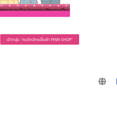
เข้ากลุ่ม “คนรักจักรเย็บผ้า PINN SHOP”