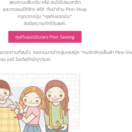
สอบถามเพิ่มเติม หรือ สนใจไปชมสาธิต
และทดลองใช้จักร ฟรี!! ที่หน้าร้าน Pinn Shop
กรุณากดปุ่ม *คุยกับแอดมิน*
ส่งข้อความทักได้เลยค่ะ
คุยกับแอดมินเพจ Pinn Sewing
 และทุกท่านที่สนใจ ขอชวนมาเข้ากลุ่มเฟสบุ้ค *คนรักจักรเย็บผ้า Pinn S
ม แชร์ ไอเดียดีๆมีทุกวันค่ะ