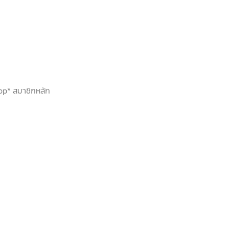
hop* สมาชิกหลัก