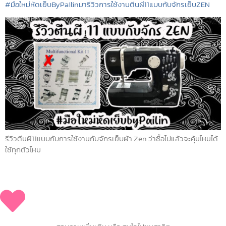
#มือใหม่หัดเย็บByPailinมารีวิวการใช้งานตีนผี11แบบกับจักรเย็บZEN
รีวิวตีนผี11แบบกับการใช้งานกับจักรเย็บผ้า Zen ว่าซื้อไปแล้วจะคุ้มไหมได้
ใช้ทุกตัวไหม