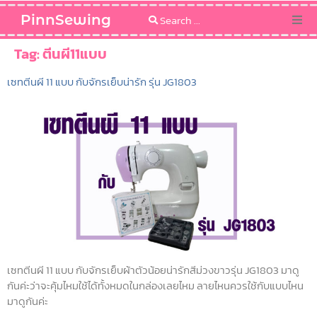
PinnSewing
Categories
Tag:
ตีนผี11แบบ
เซทตีนผี 11 แบบ กับจักรเย็บน่ารัก รุ่น JG1803
Blog
Sewing Pattern
เซทตีนผี 11 แบบ กับจักรเย็บผ้าตัวน้อยน่ารักสีม่วงขาวรุ่น JG1803 มาดู
กันค่ะว่าจะคุ้มไหมใช้ได้ทั้งหมดในกล่องเลยไหม ลายไหนควรใช้กับแบบไหน
มาดูกันค่ะ