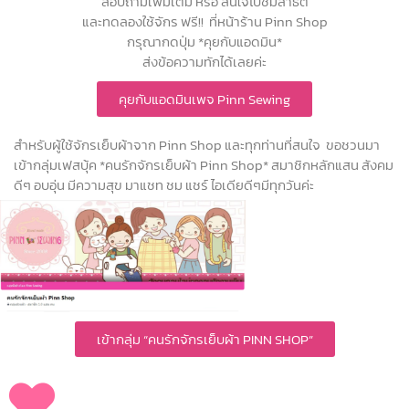
สอบถามเพิ่มเติม หรือ สนใจไปชมสาธิต
และทดลองใช้จักร ฟรี!! ที่หน้าร้าน Pinn Shop
กรุณากดปุ่ม *คุยกับแอดมิน*
ส่งข้อความทักได้เลยค่ะ
คุยกับแอดมินเพจ Pinn Sewing
สำหรับผู้ใช้จักรเย็บผ้าจาก Pinn Shop และทุกท่านที่สนใจ ขอชวนมา
เข้ากลุ่มเฟสบุ้ค *คนรักจักรเย็บผ้า Pinn Shop* สมาชิกหลักแสน สังคม
ดีๆ อบอุ่น มีความสุข มาแชท ชม แชร์ ไอเดียดีๆมีทุกวันค่ะ
เข้ากลุ่ม “คนรักจักรเย็บผ้า PINN SHOP”