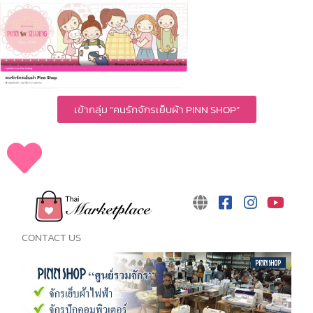
เข้ากลุ่ม “คนรักจักรเย็บผ้า PINN SHOP”
CONTACT US