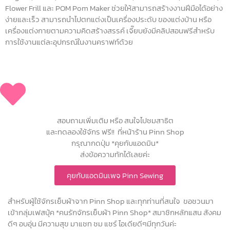
Flower Frill และ POM Pom Maker ช่วยให้สามารถสร้างงานฝีมือได้อย่าง
ง่ายและเร็ว สามารถนำไปตกแต่งเป็นเครื่องประดับ ของแต่งบ้าน หรือ
เครื่องแต่งกายตามความคิดสร้างสรรค์ เจี๊ยบยังมีคลิปสอนฟรีสำหรับ
การใช้งานแต่ละอุปกรณ์ในงานคราฟท์ด้วย
สอบถามเพิ่มเติม หรือ สนใจไปชมสาธิต
และทดลองใช้จักร ฟรี!! ที่หน้าร้าน Pinn Shop
กรุณากดปุ่ม *คุยกับแอดมิน*
ส่งข้อความทักได้เลยค่ะ
คุยกับแอดมินเพจ Pinn Sewing
สำหรับผู้ใช้จักรเย็บผ้าจาก Pinn Shop และทุกท่านที่สนใจ ขอชวนมา
เข้ากลุ่มเฟสบุ้ค *คนรักจักรเย็บผ้า Pinn Shop* สมาชิกหลักแสน สังคม
ดีๆ อบอุ่น มีความสุข มาแชท ชม แชร์ ไอเดียดีๆมีทุกวันค่ะ