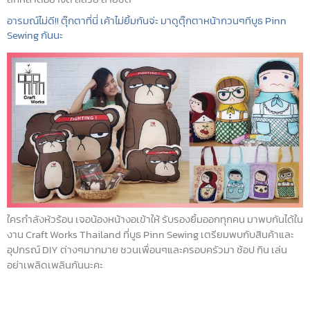
อารมณ์ไม่ดี!! ตุ๊กตาที่นี่ เค้าไม่ยิ้มกันจ่ะ มาดูตุ๊กตาหน้ากวนๆทีบูธ Pinn
Sewing กันนะ
ใครกำลังหัวร้อน เจอน้องหน้างอเข้าให้ รับรองยิ้มออกทุกคน มาพบกันได้ใน
งาน Craft Works Thailand ที่บูธ Pinn Sewing เตรียมพบกับสินค้าและ
อุปกรณ์ DIY ต่างๆมากมาย ชวนเพื่อนๆและครอบครัวมา ช้อป กิน เล่น
อย่าเพลิดเพลินกันนะคะ