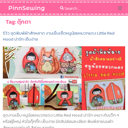
PinnSewing
Categories
Tag:
ตุ๊กตา
รีวิว ชุดพิมพ์ผ้าสักหลาด งานเย็บเซ็ตหนูน้อยหมวกแดง Little Red
Blog
Hood น่ารัก เย็บง่าย
Sewing Pattern
ชุดงานเย็บ หนูน้อยหมวกแดง Little Red Hood น่ารัก เหมาะกับเด็ก ๆ
หรือผู้ใหญ่ หัวใจกุ๊กกิ๊ก เย็บง่าย มีคลิปสอนละเอียด พิมพ์ลายบนผ้า
สักหลาดอย่างดี สีสวย ลายชัด