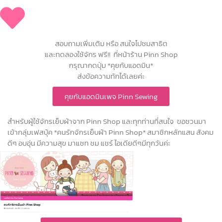
สอบถามเพิ่มเติม หรือ สนใจไปชมสาธิต
และทดลองใช้จักร ฟรี!! ที่หน้าร้าน Pinn Shop
กรุณากดปุ่ม *คุยกับแอดมิน*
ส่งข้อความทักได้เลยค่ะ
คุยกับแอดมินเพจ Pinn Sewing
สำหรับผู้ใช้จักรเย็บผ้าจาก Pinn Shop และทุกท่านที่สนใจ ขอชวนมา
เข้ากลุ่มเฟสบุ้ค *คนรักจักรเย็บผ้า Pinn Shop* สมาชิกหลักแสน สังคม
ดีๆ อบอุ่น มีความสุข มาแชท ชม แชร์ ไอเดียดีๆมีทุกวันค่ะ