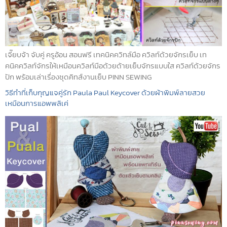
เจี๊ยบจ้า จับคู่ ครูอ้อน สอนฟรี เทคนิคควิทล์มือ ควิลท์ด้วยจักรเย็บ เท
คนิคควิลท์จักรให้เหมือนควิลท์มือด้วยด้ายเย็บจักรแบบใส ควิลท์ด้วยจักร
ปัก พร้อมเล่าเรื่องชุดคิทส์งานเย็บ PINN SEWING
วิธีทำที่เก็บกุญแจคู่รัก Paula Paul Keycover ด้วยผ้าพิมพ์ลายสวย
เหมือนการแอพพลิเค่