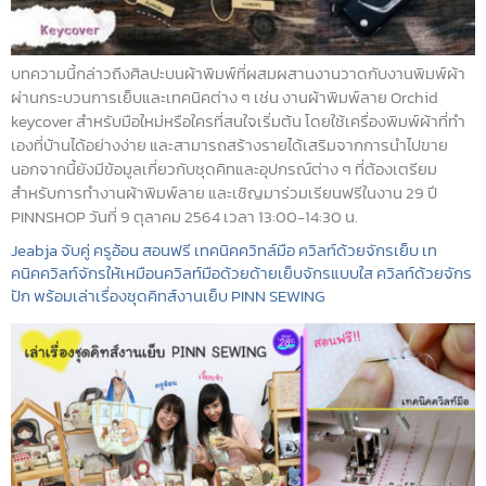
บทความนี้กล่าวถึงศิลปะบนผ้าพิมพ์ที่ผสมผสานงานวาดกับงานพิมพ์ผ้า
ผ่านกระบวนการเย็บและเทคนิคต่าง ๆ เช่น งานผ้าพิมพ์ลาย Orchid
keycover สำหรับมือใหม่หรือใครที่สนใจเริ่มต้น โดยใช้เครื่องพิมพ์ผ้าที่ทำ
เองที่บ้านได้อย่างง่าย และสามารถสร้างรายได้เสริมจากการนำไปขาย
นอกจากนี้ยังมีข้อมูลเกี่ยวกับชุดคิทและอุปกรณ์ต่าง ๆ ที่ต้องเตรียม
สำหรับการทำงานผ้าพิมพ์ลาย และเชิญมาร่วมเรียนฟรีในงาน 29 ปี
PINNSHOP วันที่ 9 ตุลาคม 2564 เวลา 13:00-14:30 น.
Jeabja จับคู่ ครูอ้อน สอนฟรี เทคนิคควิทล์มือ ควิลท์ด้วยจักรเย็บ เท
คนิคควิลท์จักรให้เหมือนควิลท์มือด้วยด้ายเย็บจักรแบบใส ควิลท์ด้วยจักร
ปัก พร้อมเล่าเรื่องชุดคิทส์งานเย็บ PINN SEWING