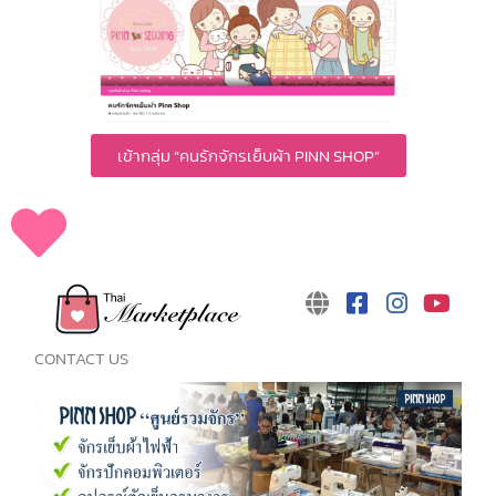
เข้ากลุ่ม “คนรักจักรเย็บผ้า PINN SHOP”
CONTACT US