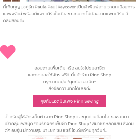
ที่เก็บกุญแจคู่รัก Paula Paul Keycover เป็นผ้าพิมพ์ลาย วาดเหมือนการ
แอพพลิเค่ พร้อมมีแพทเทิร์นในตัวสะดวกมาก ไม่ต้องวาดแพทเทิร์น มี
คลิปสอนค่ะ
สอบถามเพิ่มเติม หรือ สนใจไปชมสาธิต
และทดลองใช้จักร ฟรี!! ที่หน้าร้าน Pinn Shop
กรุณากดปุ่ม *คุยกับแอดมิน*
ส่งข้อความทักได้เลยค่ะ
คุยกับแอดมินเพจ Pinn Sewing
สำหรับผู้ใช้จักรเย็บผ้าจาก Pinn Shop และทุกท่านที่สนใจ ขอชวนมา
เข้ากลุ่มเฟสบุ้ค *คนรักจักรเย็บผ้า Pinn Shop* สมาชิกหลักแสน สังคม
ดีๆ อบอุ่น มีความสุข มาแชท ชม แชร์ ไอเดียดีๆมีทุกวันค่ะ