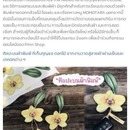
และวิธีการออกแบบและพิมพ์ผ้า มีชุดคิทสำหรับการเรียนประกอบด้วยผ้า
พิมพ์ลายดอกกล้วยไม้ ใยแผ่น และเชือกหางหนู MOMOTARA นอกจากนี้
ยังมีขั้นตอนการเย็บที่ครอบคลุมตั้งแต่การตัดตามขอบแพทเทิร์น การกด
รอยเย็บ การประกอบชิ้นงาน การเย็บและปิดช่องกลับผ้า และการสอด
เชือก สำหรับผู้ที่สนใจเข้าร่วมฟังเพื่อหาไอเดียใหม่ หรือไม่มีจักรเย็บ ก็
สามารถลงทะเบียนได้ แนะนำให้ใช้โปรแกรม Zoom เพื่อเข้าร่วมกิจกรรม
ออนไลน์ของ Pinn Shop.
ศิลปะบนผ้าพิมพ์ ที่เก็บกุญแจ ดอกไม้ จากงานวาดสู่ลายผ้าผ่านเย็บและ
เทคนิคต่าง ๆ