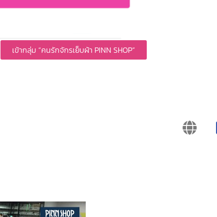
เข้ากลุ่ม “คนรักจักรเย็บผ้า PINN SHOP”