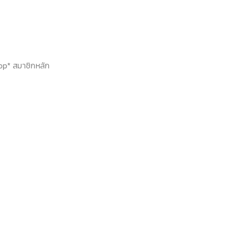
hop* สมาชิกหลัก