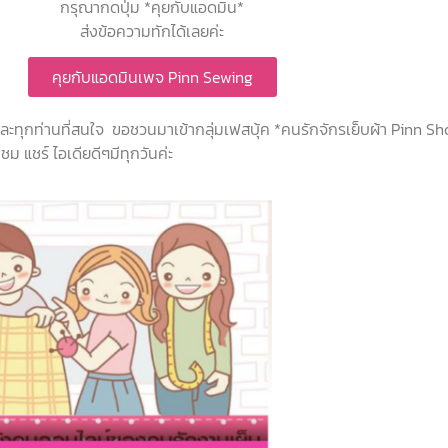
กรุณากดปุ่ม *คุยกับแอดมิน*
ส่งข้อความทักได้เลยค่ะ
คุยกับแอดมินเพจ Pinn Sewing
 และทุกท่านที่สนใจ ขอชวนมาเข้ากลุ่มเฟสบุ้ค *คนรักจักรเย็บผ้า Pinn S
ม แชร์ ไอเดียดีๆมีทุกวันค่ะ