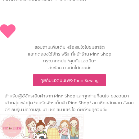
สอบถามเพิ่มเติม หรือ สนใจไปชมสาธิต
และทดลองใช้จักร ฟรี!! ที่หน้าร้าน Pinn Shop
กรุณากดปุ่ม *คุยกับแอดมิน*
ส่งข้อความทักได้เลยค่ะ
คุยกับแอดมินเพจ Pinn Sewing
สำหรับผู้ใช้จักรเย็บผ้าจาก Pinn Shop และทุกท่านที่สนใจ ขอชวนมา
เข้ากลุ่มเฟสบุ้ค *คนรักจักรเย็บผ้า Pinn Shop* สมาชิกหลักแสน สังคม
ดีๆ อบอุ่น มีความสุข มาแชท ชม แชร์ ไอเดียดีๆมีทุกวันค่ะ