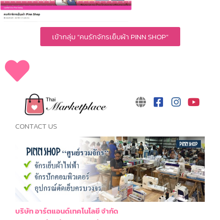
เข้ากลุ่ม “คนรักจักรเย็บผ้า PINN SHOP”
CONTACT US
บริษัท อาร์ตแอนด์เทคโนโลยี จำกัด