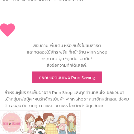
สอบถามเพิ่มเติม หรือ สนใจไปชมสาธิต
และทดลองใช้จักร ฟรี!! ที่หน้าร้าน Pinn Shop
กรุณากดปุ่ม *คุยกับแอดมิน*
ส่งข้อความทักได้เลยค่ะ
คุยกับแอดมินเพจ Pinn Sewing
สำหรับผู้ใช้จักรเย็บผ้าจาก Pinn Shop และทุกท่านที่สนใจ ขอชวนมา
เข้ากลุ่มเฟสบุ้ค *คนรักจักรเย็บผ้า Pinn Shop* สมาชิกหลักแสน สังคม
ดีๆ อบอุ่น มีความสุข มาแชท ชม แชร์ ไอเดียดีๆมีทุกวันค่ะ