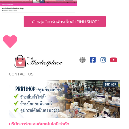
เข้ากลุ่ม “คนรักจักรเย็บผ้า PINN SHOP”
CONTACT US
บริษัท อาร์ตแอนด์เทคโนโลยี จำกัด