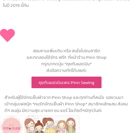
ในปี 2019 นี้กัน
สอบถามเพิ่มเติม หรือ สนใจไปชมสาธิต
และทดลองใช้จักร ฟรี!! ที่หน้าร้าน Pinn Shop
กรุณากดปุ่ม *คุยกับแอดมิน*
ส่งข้อความทักได้เลยค่ะ
คุยกับแอดมินเพจ Pinn Sewing
สำหรับผู้ใช้จักรเย็บผ้าจาก Pinn Shop และทุกท่านที่สนใจ ขอชวนมา
เข้ากลุ่มเฟสบุ้ค *คนรักจักรเย็บผ้า Pinn Shop* สมาชิกหลักแสน สังคม
ดีๆ อบอุ่น มีความสุข มาแชท ชม แชร์ ไอเดียดีๆมีทุกวันค่ะ