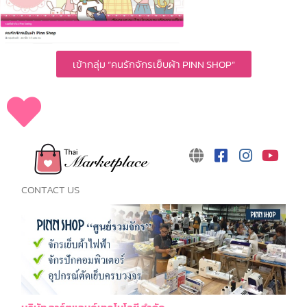
เข้ากลุ่ม “คนรักจักรเย็บผ้า PINN SHOP”
CONTACT US