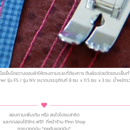
วย เมื่อเย็บโดยวางขอบผ้าให้ตรงตามระยะที่ต้องการ ตีนผีจะช่วยวัดขณะเย็บท
er รุ่น FS / รุ่น NV ขนาดบรรจุภัณฑ์ 8 ซม. x 11.5 ซม. x 3 ซม. น้ำหนัก
สอบถามเพิ่มเติม หรือ สนใจไปชมสาธิต
และทดลองใช้จักร ฟรี!! ที่หน้าร้าน Pinn Shop
กรุณากดปุ่ม *คุยกับแอดมิน*