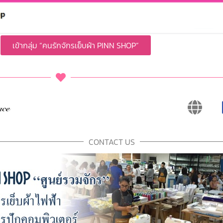
เข้ากลุ่ม “คนรักจักรเย็บผ้า PINN SHOP”
CONTACT US