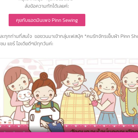
ส่งข้อความทักได้เลยค่ะ
คุยกับแอดมินเพจ Pinn Sewing
 และทุกท่านที่สนใจ ขอชวนมาเข้ากลุ่มเฟสบุ้ค *คนรักจักรเย็บผ้า Pinn S
ม แชร์ ไอเดียดีๆมีทุกวันค่ะ