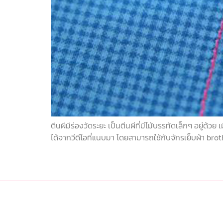
ตีนผีมีร่องวัดระยะ เป็นตีนผีที่มีไม้บรรทัดเล็กๆ อยู่ด้
ได้จากวีดีโอที่แนบมา โดยสามารถใช้กับจักรเย็บผ้า broth