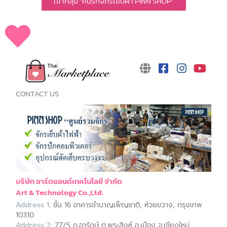
เข้ากลุ่ม “คนรักจักรเย็บผ้า PINN SHOP”
CONTACT US
บริษัท อาร์ตแอนด์เทคโนโลยี จำกัด
Art & Technology Co.,Ltd.
Address 1:
ชั้น 16 อาคารชำนาญเพ็ญชาติ, ห้วยขวาง, กรุงเทพ
10310
Address 2:
77/5 ถ.อารักษ์ ต.พระสิงห์ อ.เมือง จ.เชียงใหม่