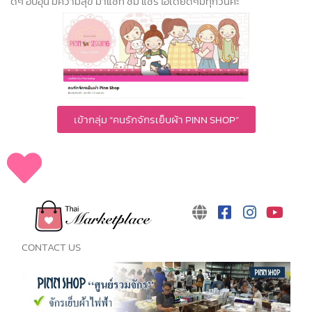
ดีๆ อบอุ่น มีความสุข มาแชท ชม แชร์ ไอเดียดีๆมีทุกวันค่ะ
เข้ากลุ่ม “คนรักจักรเย็บผ้า PINN SHOP”
CONTACT US