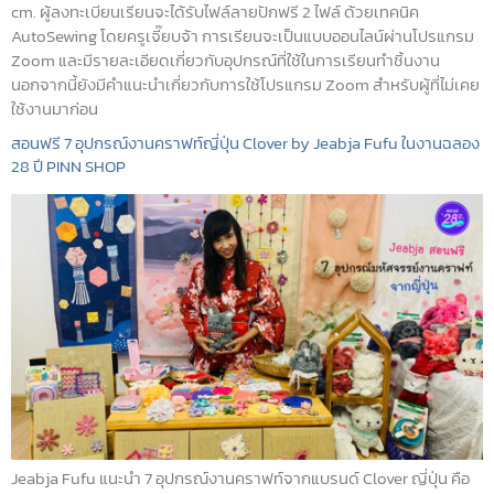
cm. ผู้ลงทะเบียนเรียนจะได้รับไฟล์ลายปักฟรี 2 ไฟล์ ด้วยเทคนิค
AutoSewing โดยครูเจี๊ยบจ้า การเรียนจะเป็นแบบออนไลน์ผ่านโปรแกรม
Zoom และมีรายละเอียดเกี่ยวกับอุปกรณ์ที่ใช้ในการเรียนทำชิ้นงาน
นอกจากนี้ยังมีคำแนะนำเกี่ยวกับการใช้โปรแกรม Zoom สำหรับผู้ที่ไม่เคย
ใช้งานมาก่อน
สอนฟรี 7 อุปกรณ์งานคราฟท์ญี่ปุ่น Clover by Jeabja Fufu ในงานฉลอง
28 ปี PINN SHOP
Jeabja Fufu แนะนำ 7 อุปกรณ์งานคราฟท์จากแบรนด์ Clover ญี่ปุ่น คือ