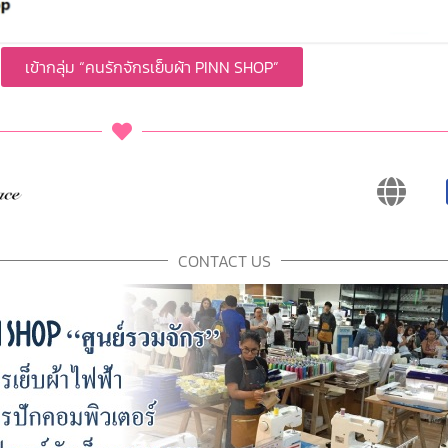
เข้ากลุ่ม “คนรักจักรเย็บผ้า PINN SHOP”
CONTACT US