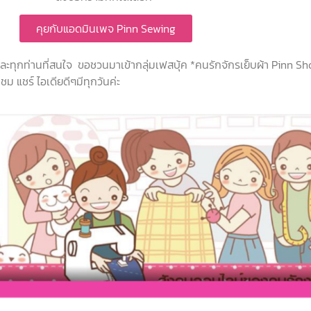
คุยกับแอดมินเพจ Pinn Sewing
 และทุกท่านที่สนใจ ขอชวนมาเข้ากลุ่มเฟสบุ้ค *คนรักจักรเย็บผ้า Pinn S
ม แชร์ ไอเดียดีๆมีทุกวันค่ะ