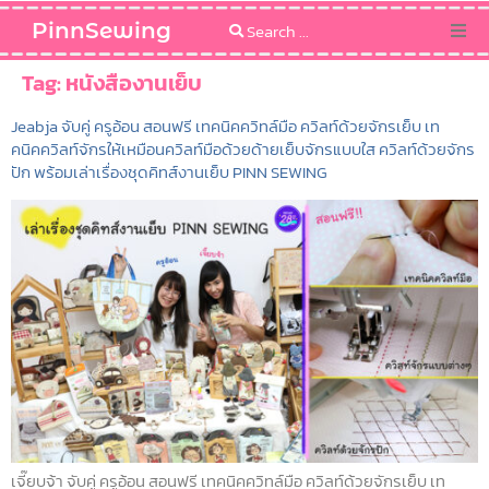
PinnSewing
Categories
Tag:
หนังสืองานเย็บ
Jeabja จับคู่ ครูอ้อน สอนฟรี เทคนิคควิทล์มือ ควิลท์ด้วยจักรเย็บ เท
Blog
คนิคควิลท์จักรให้เหมือนควิลท์มือด้วยด้ายเย็บจักรแบบใส ควิลท์ด้วยจักร
ปัก พร้อมเล่าเรื่องชุดคิทส์งานเย็บ PINN SEWING
Sewing Pattern
เจี๊ยบจ้า จับคู่ ครูอ้อน สอนฟรี เทคนิคควิทล์มือ ควิลท์ด้วยจักรเย็บ เท