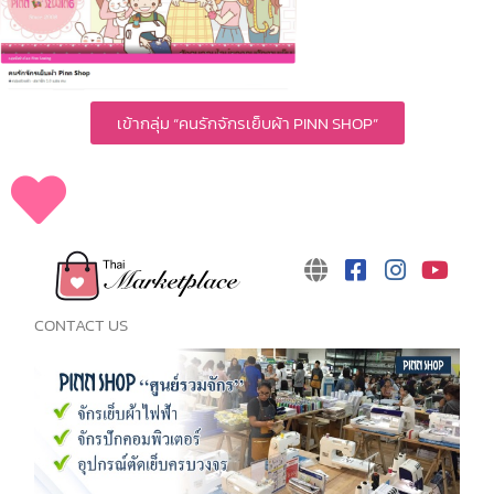
เข้ากลุ่ม “คนรักจักรเย็บผ้า PINN SHOP”
CONTACT US