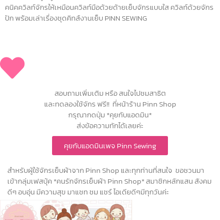
คนิคควิลท์จักรให้เหมือนควิลท์มือด้วยด้ายเย็บจักรแบบใส ควิลท์ด้วยจักร
ปัก พร้อมเล่าเรื่องชุดคิทส์งานเย็บ PINN SEWING
สอบถามเพิ่มเติม หรือ สนใจไปชมสาธิต
และทดลองใช้จักร ฟรี!! ที่หน้าร้าน Pinn Shop
กรุณากดปุ่ม *คุยกับแอดมิน*
ส่งข้อความทักได้เลยค่ะ
คุยกับแอดมินเพจ Pinn Sewing
สำหรับผู้ใช้จักรเย็บผ้าจาก Pinn Shop และทุกท่านที่สนใจ ขอชวนมา
เข้ากลุ่มเฟสบุ้ค *คนรักจักรเย็บผ้า Pinn Shop* สมาชิกหลักแสน สังคม
ดีๆ อบอุ่น มีความสุข มาแชท ชม แชร์ ไอเดียดีๆมีทุกวันค่ะ