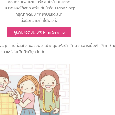
สอบถามเพิ่มเติม หรือ สนใจไปชมสาธิต
และทดลองใช้จักร ฟรี!! ที่หน้าร้าน Pinn Shop
กรุณากดปุ่ม *คุยกับแอดมิน*
ส่งข้อความทักได้เลยค่ะ
คุยกับแอดมินเพจ Pinn Sewing
 และทุกท่านที่สนใจ ขอชวนมาเข้ากลุ่มเฟสบุ้ค *คนรักจักรเย็บผ้า Pinn S
ม แชร์ ไอเดียดีๆมีทุกวันค่ะ