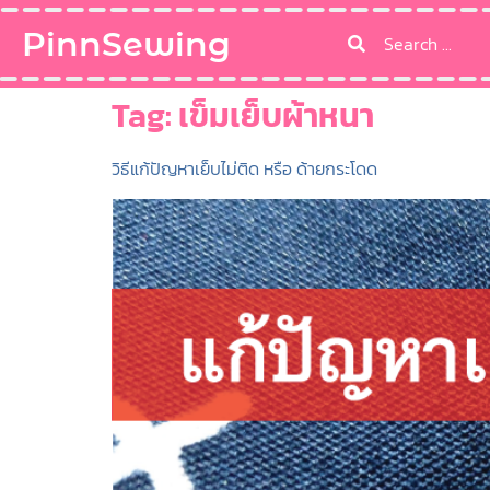
PinnSewing
Tag:
เข็มเย็บผ้าหนา
วิธีแก้ปัญหาเย็บไม่ติด หรือ ด้ายกระโดด