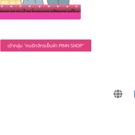
เข้ากลุ่ม “คนรักจักรเย็บผ้า PINN SHOP”