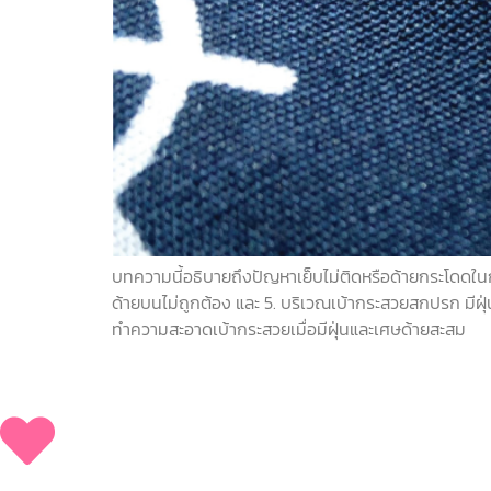
บทความนี้อธิบายถึงปัญหาเย็บไม่ติดหรือด้ายกระโดดในการใ
ด้ายบนไม่ถูกต้อง และ 5. บริเวณเบ้ากระสวยสกปรก มีฝุ่
ทำความสะอาดเบ้ากระสวยเมื่อมีฝุ่นและเศษด้ายสะสม