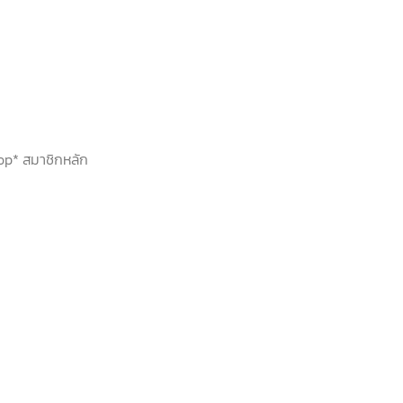
hop* สมาชิกหลัก