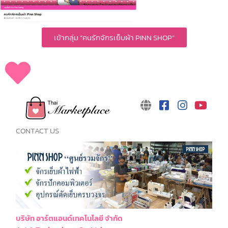
เข้ากลุ่ม “คนรักจักรเย็บผ้า PINN SHOP”
CONTACT US
บริษัท อาร์ตแอนด์เทคโนโลยี จำกัด