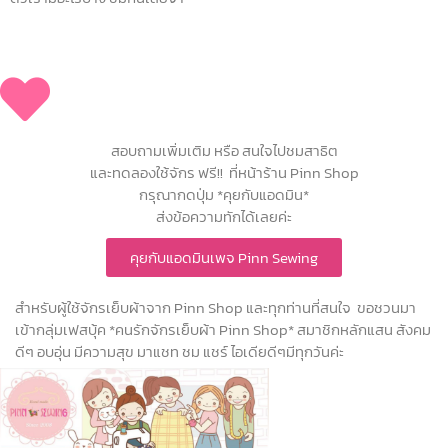
สอบถามเพิ่มเติม หรือ สนใจไปชมสาธิต
และทดลองใช้จักร ฟรี!! ที่หน้าร้าน Pinn Shop
กรุณากดปุ่ม *คุยกับแอดมิน*
ส่งข้อความทักได้เลยค่ะ
คุยกับแอดมินเพจ Pinn Sewing
สำหรับผู้ใช้จักรเย็บผ้าจาก Pinn Shop และทุกท่านที่สนใจ ขอชวนมา
เข้ากลุ่มเฟสบุ้ค *คนรักจักรเย็บผ้า Pinn Shop* สมาชิกหลักแสน สังคม
ดีๆ อบอุ่น มีความสุข มาแชท ชม แชร์ ไอเดียดีๆมีทุกวันค่ะ