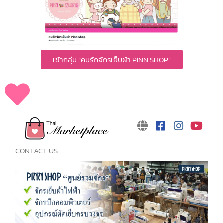
เข้ากลุ่ม “คนรักจักรเย็บผ้า PINN SHOP”
CONTACT US